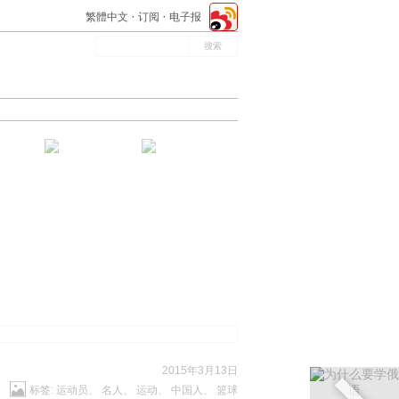
繁體中文
订阅
电子报
2015年3月13日
标签:
运动员
、
名人
、
运动
、
中国人
、
篮球