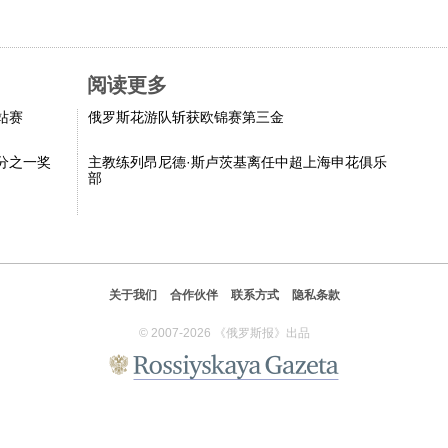
阅读更多
站赛
俄罗斯花游队斩获欧锦赛第三金
分之一奖
主教练列昂尼德·斯卢茨基离任中超上海申花俱乐
部
关于我们
合作伙伴
联系方式
隐私条款
© 2007-2026 《俄罗斯报》出品