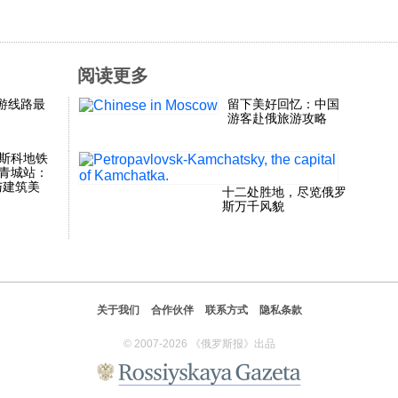
阅读更多
游线路最
留下美好回忆：中国
游客赴俄旅游攻略
斯科地铁
青城站：
与建筑美
十二处胜地，尽览俄罗
斯万千风貌
关于我们
合作伙伴
联系方式
隐私条款
© 2007-2026 《俄罗斯报》出品