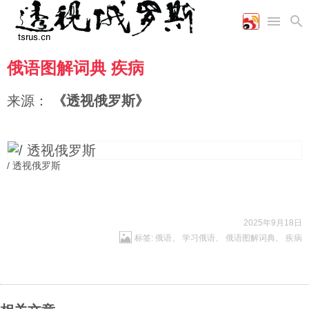
俄语图解词典 疾病
首页
空军
财经
文艺
图片新闻
海军
商业
教育
高清图片
来源：
《透视俄罗斯》
国际
陆军
工业
美食
漫画
军事合作
能源
娱乐
视频
农业
图表
时政
/ 透视俄罗斯
军事
2025年9月18日
标签:
俄语
、
学习俄语
、
俄语图解词典
、
疾病
评论
经济