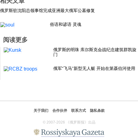
相关文章
科技
俄罗斯驻沈阳总领事馆完成亚洲最大俄军公墓修复
俗语和谚语 灵魂
社会
阅读更多
文化
俄罗斯的明珠 库尔斯克会战纪念建筑群凯旋
门
历史
俄军“飞马”新型无人艇 开始在第聂伯河使用
体育
旅游
关于我们
合作伙伴
联系方式
隐私条款
© 2007-2026 《俄罗斯报》出品
视听