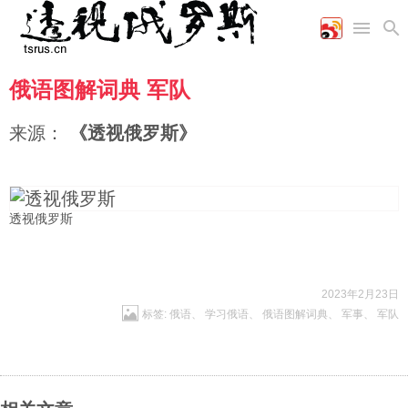
俄语图解词典 军队
首页
空军
财经
文艺
图片新闻
海军
商业
教育
高清图片
来源：
《透视俄罗斯》
国际
陆军
工业
美食
漫画
军事合作
能源
娱乐
视频
农业
图表
时政
透视俄罗斯
军事
2023年2月23日
标签:
俄语
、
学习俄语
、
俄语图解词典
、
军事
、
军队
评论
经济