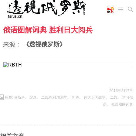
俄语图解词典 胜利日大阅兵
首页
空军
财经
文艺
图片新闻
海军
商业
教育
高清图片
来源：
《透视俄罗斯》
国际
陆军
工业
美食
漫画
军事合作
能源
娱乐
视频
农业
图表
时政
军事
2015年5月7日
标签:
莫斯科
、
纪念
、
二战胜利70周年
、
坦克
、
伟大卫国战争
、
二战
、
学习俄
语
、
俄语图解词典
评论
经济