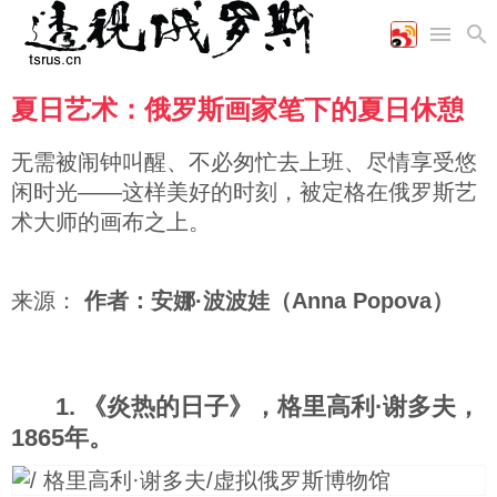
夏日艺术：俄罗斯画家笔下的夏日休憩
首页
空军
财经
文艺
图片新闻
海军
商业
教育
高清图片
无需被闹钟叫醒、不必匆忙去上班、尽情享受悠
国际
陆军
工业
美食
漫画
闲时光——这样美好的时刻，被定格在俄罗斯艺
军事合作
能源
娱乐
视频
术大师的画布之上。
农业
图表
时政
来源：
作者：安娜·波波娃（Anna Popova）
军事
评论
1. 《炎热的日子》，格里高利·谢多夫，
1865年。
经济