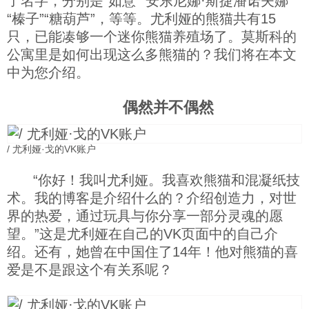
了名字，分别是“如意”“安东尼娜·斯捷潘诺夫娜”
“榛子”“糖葫芦”，等等。尤利娅的熊猫共有15
科技
只，已能凑够一个迷你熊猫养殖场了。莫斯科的
公寓里是如何出现这么多熊猫的？我们将在本文
社会
中为您介绍。
偶然并不偶然
文化
/ 尤利娅·戈的VK账户
历史
“你好！我叫尤利娅。我喜欢熊猫和混凝纸技
体育
术。我的博客是介绍什么的？介绍创造力，对世
界的热爱，通过玩具与你分享一部分灵魂的愿
望。”这是尤利娅在自己的VK页面中的自己介
旅游
绍。还有，她曾在中国住了14年！他对熊猫的喜
爱是不是跟这个有关系呢？
视听