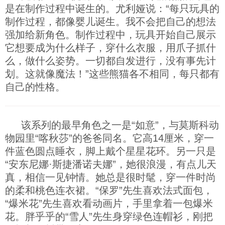
是在制作过程中诞生的。尤利娅说：“每只玩具的
制作过程，都像婴儿诞生。我不会把自己的想法
强加给新角色。制作过程中，玩具开始自己展示
它想要成为什么样子，穿什么衣服，用爪子抓什
么，做什么姿势。一切都自发进行，没有事先计
划。这就像魔法！”这些熊猫各不相同，每只都有
自己的性格。
该系列的最早角色之一是“如意”，与莫斯科动
物园里“喀秋莎”的爸爸同名。它高14厘米，穿一
件蓝色圆点睡衣，脚上戴个星星花环。另一只是
“安东尼娜·斯捷潘诺夫娜”，她很浪漫，有点儿天
真，相信一见钟情。她总是很时髦，穿一件时尚
的柔和桃色连衣裙。“保罗”先生喜欢法式面包，
“爆米花”先生喜欢看动画片，手里拿着一包爆米
花。胖乎乎的“雪人”先生身穿绿色连帽衫，刚把