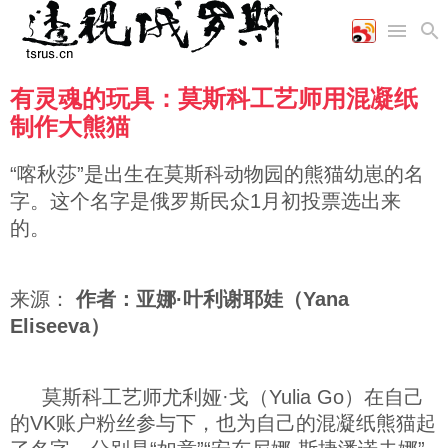
有灵魂的玩具：莫斯科工艺师用混凝纸
首页
空军
财经
文艺
图片新闻
制作大熊猫
海军
商业
教育
高清图片
国际
陆军
工业
美食
漫画
“喀秋莎”是出生在莫斯科动物园的熊猫幼崽的名
军事合作
能源
娱乐
视频
字。这个名字是俄罗斯民众1月初投票选出来
农业
图表
时政
的。
军事
来源：
作者：亚娜·叶利谢耶娃（Yana
Eliseeva）
评论
莫斯科工艺师尤利娅·戈（Yulia Go）在自己
经济
的VK账户粉丝参与下，也为自己的混凝纸熊猫起