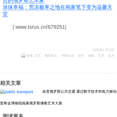
合的俄罗斯艺术家
涂抹幸福：荒凉极寒之地在画家笔下变为温馨天
堂
| www.tsrus.cn/679251|
2024年1月23日
标签:
工艺
、
俄罗斯人
、
平民生活
、
女性
、
动物
、
艺术
、
技术
相关文章
改变俄罗斯公共交通 通过数字技术和电力驱动
普希金博物馆揭幕俄罗斯佛教艺术大展
阅读更多