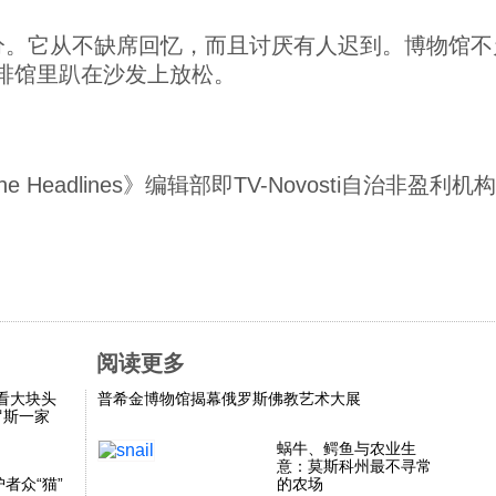
分。它从不缺席回忆，而且讨厌有人迟到。博物馆不
啡馆里趴在沙发上放松。
d The Headlines》编辑部即TV-Novosti自治非盈
阅读更多
 看大块头
普希金博物馆揭幕俄罗斯佛教艺术大展
罗斯一家
蜗牛、鳄鱼与农业生
意：莫斯科州最不寻常
者众“猫”
的农场