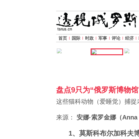
首页
国际
时政
军事
评论
经济
盘点9只为“俄罗斯博物馆
这些猫科动物（爱睡觉）捕捉
来源：
安娜·索罗金娜（Anna S
1、莫斯科布尔加科夫