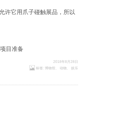
允许它用爪子碰触展品，所以
利机构项目准备
2018年8月28日
标签:
博物馆
、
动物
、
娱乐