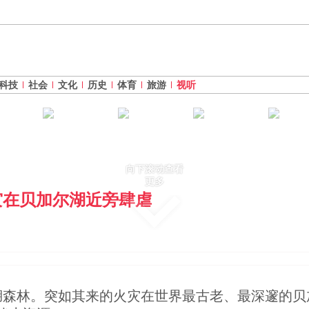
科技
社会
文化
历史
体育
旅游
视听
向下滚动查看
更多
灾在贝加尔湖近旁肆虐
湖森林。突如其来的火灾在世界最古老、最深邃的贝