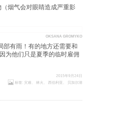
物（烟气会对眼睛造成严重影
OKSANA GROMYKO
局部有雨！有的地方还需要和
，因为他们只是夏季的临时雇佣
2015年9月24日
标签:
灾难
、
林火
、
西伯利亚
、
贝加尔湖