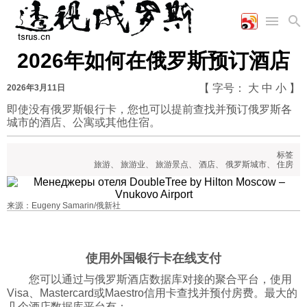
2026年如何在俄罗斯预订酒店
首页
空军
财经
文艺
图片新闻
【 字号：
大
中
小
】
2026年3月11日
海军
商业
教育
高清图片
国际
即使没有俄罗斯银行卡，您也可以提前查找并预订俄罗斯各
陆军
工业
美食
漫画
城市的酒店、公寓或其他住宿。
军事合作
能源
娱乐
视频
农业
图表
时政
标签
旅游
、
旅游业
、
旅游景点
、
酒店
、
俄罗斯城市
、
住房
军事
来源：Eugeny Samarin/俄新社
评论
使用外国银行卡在线支付
您可以通过与俄罗斯酒店数据库对接的聚合平台，使用
经济
Visa、Mastercard或Maestro信用卡查找并预付房费。最大的
几个酒店数据库平台有：