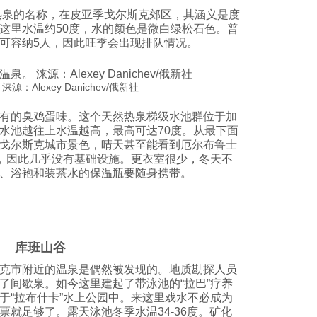
费热泉的名称，在皮亚季戈尔斯克郊区，其涵义是度
这里水温约50度，水的颜色是微白绿松石色。普
可容纳5人，因此旺季会出现排队情况。
Alexey Danichev/俄新社
有的臭鸡蛋味。这个天然热泉梯级水池群位于加
水池越往上水温越高，最高可达70度。从最下面
戈尔斯克城市景色，晴天甚至能看到厄尔布鲁士
的，因此几乎没有基础设施。更衣室很少，冬天不
、浴袍和装茶水的保温瓶要随身携带。
库班山谷
克市附近的温泉是偶然被发现的。地质勘探人员
了间歇泉。如今这里建起了带泳池的“拉巴”疗养
于“拉布什卡”水上公园中。来这里戏水不必成为
就足够了。露天泳池冬季水温34-36度。矿化