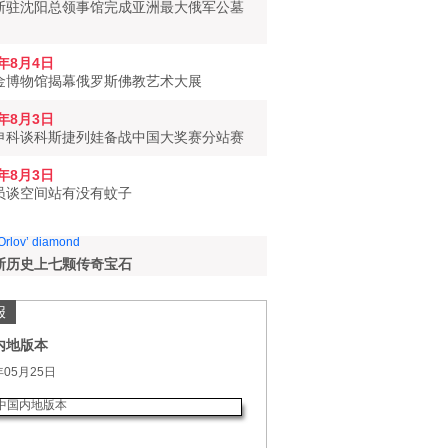
斯驻沈阳总领事馆完成亚洲最大俄军公墓
6年8月4日
金博物馆揭幕俄罗斯佛教艺术大展
6年8月3日
申科谈科斯捷列娃备战中国大奖赛分站赛
6年8月3日
员谈空间站有没有蚊子
斯历史上七颗传奇宝石
报
内地版本
年05月25日