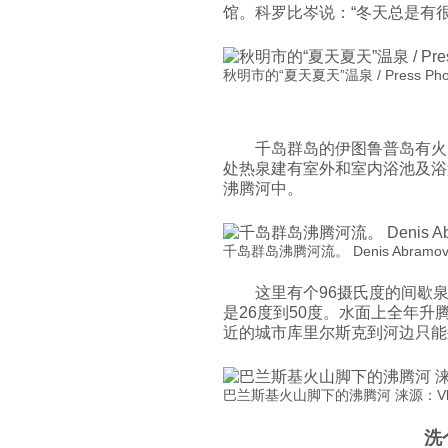
馆。科罗比岑说：“冬天总是有
秋明市的“夏天夏天”温泉 / Press Pho
千岛群岛的伊图鲁普岛有火
处热泉建有室外和室内浴池及浴
沸腾河中。
千岛群岛沸腾河流。 Denis Abramo
这里有个96摄氏度的间歇
是26度到50度。水面上全年
近的城市库里尔斯克到河边只能
巴兰斯基火山脚下的沸腾河 涞源：Vladim
洗