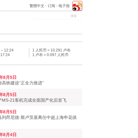
繁體中文
订阅
电子报
 –
12:24
1 人民币 = 10.291 卢布
–
17:24
1 卢布 = 0.097 人民币
6年8月5日
称高铁建设“正全力推进”
6年8月5日
产MS-21客机完成全面国产化后首飞
6年8月5日
练列昂尼德·斯卢茨基离任中超上海申花俱
6年8月4日