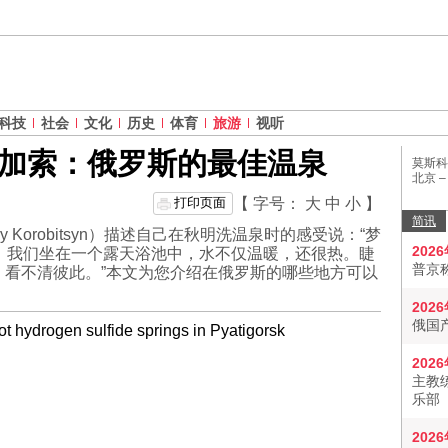
科技
社会
文化
历史
体育
旅游
视听
加索：俄罗斯的最佳温泉
莫斯科
北京 
打印页面
【 字号：
大
中
小
】
简讯
 Korobitsyn）描述自己在秋明洗温泉时的感受说：“梦
202
，我们坐在一个露天浴池中，水不仅温暖，还很热。睫
普京
，看不清彼此。”本文为您介绍在俄罗斯的哪些地方可以
202
俄国
202
主教
乐部
202