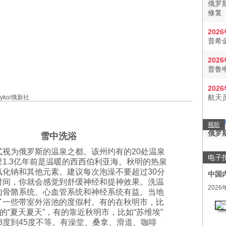
俄罗
修复
202
普希
202
普鲁
202
航天
ayko/俄新社
视听
俄罗
雪中洗浴
式视为俄罗斯的温泉之都。该州约有的20处温泉
电子
1.3亿年前是温暖的西西伯利亚海。秋明的热泉
氯化钠和其他元素。建议每次泡澡不要超过30分
中国
时间，你就会感觉到舒缓神经和提神效果。洗温
2026
肉骨骼系统、心血管系统和神经系统有益。当地
了一些带室外浴池的度假村。有的在秋明市，比
尚的“夏天夏天”，有的靠近秋明市，比如“苏维埃”
从38度到45度不等。有澡堂、桑拿、滑道、咖啡