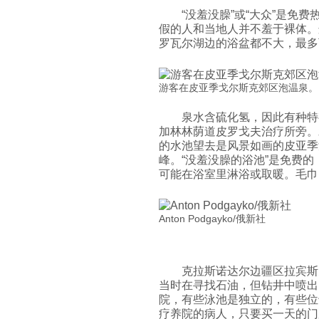
“没羞没臊”或“大众”是免
假的人和当地人并不羞于裸体。
罗瓦尔湖边的浴盆都不大，最多
游客在皮亚季戈尔斯克郊区泡温泉。 涞源：
泉水含硫化氢，因此有种特
加林林荫道皮罗戈夫治疗所旁。
的水池望去是风景如画的皮亚季
峰。“没羞没臊的浴池”是免费
可能在浴室里淋浴或取暖。毛巾
Anton Podgayko/俄新社
克拉斯诺达尔边疆区拉宾斯
当时在寻找石油，但钻井中喷出
院，有些泳池是独立的，有些位
疗养院的病人，只要买一天的门票