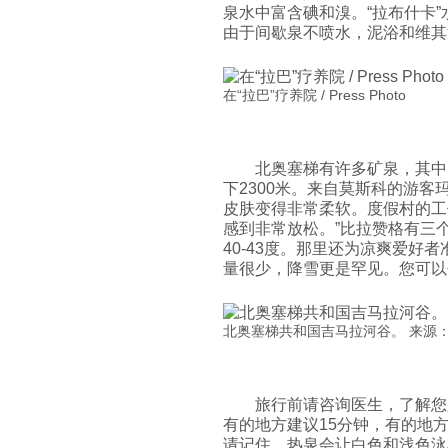
泉水中富含碘和溴。“拉布什卡
由于间歇泉不喷水，泥浴和维其
在“拉巴”疗养院 / Press Photo
北奥塞梯有许多矿泉，其中
下2300米。来自莫斯科的游客玛丽娜
皮肤变得非常柔软。度假村的工
感到非常放松。”比拉赞格有三个
40-43度。那里还为凉爽爱好
量很少，降雪更是罕见。您可以
北奥塞梯共和国吉马拉河谷。 来源：Den
旅行前请咨询医生，了解您
有的地方建议15分钟，有的地
请记住，热泉会让白色和浅色泳