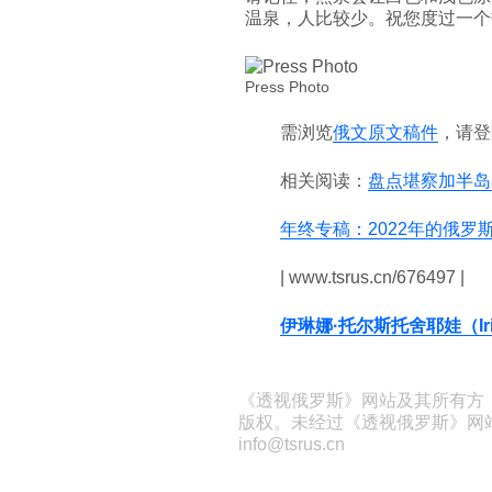
温泉，人比较少。祝您度过一个
Press Photo
需浏览
俄文原文稿件
，请登
相关阅读：
盘点堪察加半岛
年终专稿：2022年的俄罗
| www.tsrus.cn/676497 |
伊琳娜·托尔斯托舍耶娃（Irina
《透视俄罗斯》网站及其所有方
版权。未经过《透视俄罗斯》网
info@tsrus.cn