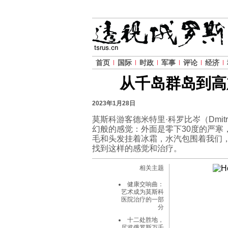
首页
国际
时政
军事
评论
经济
从千岛群岛到高
2023年1月28日
莫斯科游客德米特里·科罗比岑（Dmitry
幻般的感觉：外面是零下30度的严寒
毛和头发挂着冰霜，水汽包围着我们
找到这样的感觉和治疗。
相关主题
健康交响曲：
艺术成为莫斯科
医院治疗的一部
分
十二处胜地，
尽览俄罗斯万千