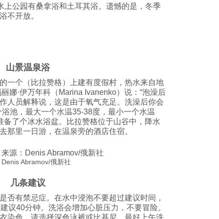
”水上公园有桑拿浴和土耳其浴。遗憾的是，冬季
浴不开放。
山景温泉浴
的一个（比拉赞格）上建有度假村，热水来自地
·伊万年科（Marina Ivanenko）说：“泡澡后
作人员解释说，这是由于氧气充足。洗澡后你会
浴池，最大一个水温35-38度，最小一个水温
者准备了个冰水浴盆。比拉赞格位于山谷中，降水
去那里一日游，在温泉旁的酒店住宿。
is Abramov/俄新社
几条建议
是否有禁忌症。在水中浸泡不要超过建议时间，
方建议40分钟。洗浴会增加心脏压力，不要冒险。
衣染色。请选择深色泳裤或比基尼。最好上午洗