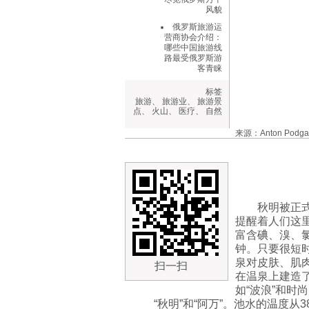
风貌
俄罗斯旅游运
营商协会介绍：
哪些中国旅游线
路最受俄罗斯游
客青睐
标签
旅游
、
旅游业
、
旅游景
点
、
火山
、
医疗
、
自然
来源：Anton Podg
秋明被正
提醒着人们这里
富含碘、溴、
钟。只要很短
泉对皮肤、肌
扫一扫
在温泉上建造
如“波浪”和时
“秋明”和“阿万”。池水的温度