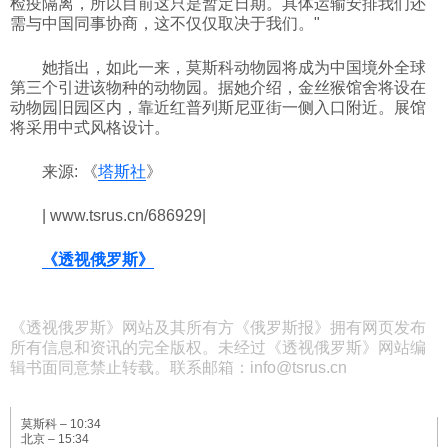
检疫隔离，所以目前这只是暂定日期。具体运输安排我们还
需与中国同事协商，这不仅仅取决于我们。"
科技
她指出，如此一来，莫斯科动物园将成为中国境外全球
第三个引进该物种的动物园。据她介绍，金丝猴馆舍将设在
社会
动物园旧园区内，靠近红普列斯尼亚街一侧入口附近。展馆
将采用中式风格设计。
文化
来源: 《
塔斯社
》
| www.tsrus.cn/686929|
历史
《透视俄罗斯》
体育
《透视俄罗斯》网站及其所有方《俄罗斯报》拥有网页发布
旅游
所有信息和资讯的完全版权。未经过《透视俄罗斯》网站编
辑书面同意禁止转载。联系邮箱：info@tsrus.cn
视听
莫斯科 –
10:34
北京 –
15:34