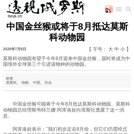
中国金丝猴或将于8月抵达莫斯
首页
空军
财经
文艺
图片新闻
科动物园
海军
商业
教育
高清图片
国际
陆军
工业
美食
漫画
【 字号：
大
中
小
】
2026年7月8日
军事合作
能源
娱乐
视频
莫斯科动物园有望于今年8月迎来中国金丝猴，届时将成为中
国境外全球第三个引进该物种的动物园。
农业
图表
时政
标签
莫斯科
、
动物
、
中国
、
社会
军事
中国金丝猴可能将于今年8月抵达莫斯科动物园。莫斯科
评论
动物园总经理斯韦特兰娜·阿库洛娃向塔斯社透露了这一消
息。
经济
阿库洛娃表示："我们初步定在8月份，但它们仍需经过