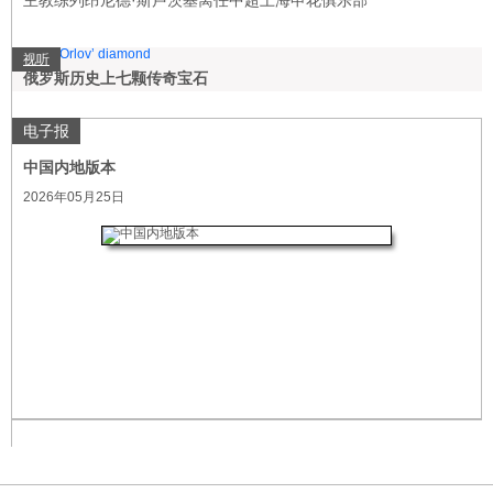
主教练列昂尼德·斯卢茨基离任中超上海申花俱乐部
视听
俄罗斯历史上七颗传奇宝石
电子报
中国内地版本
2026年05月25日