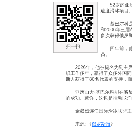
52岁的
速度滑冰项目
基巴尔科是
和2006年三
多次获得俄罗
扫一扫
四年前，
员。
2026年，他被提名为副
织工作多年，赢得了众多外国同
斯人获得了80名代表的支持，
亚历山大·基巴尔科能在略
的成功。或许，这也是推动取消
金载烈连任国际滑冰联盟主
来源: 《
俄罗斯报
》