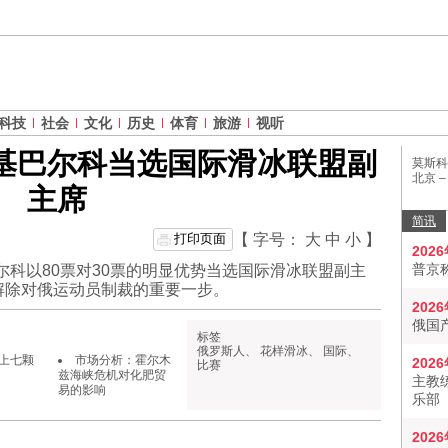
科技
社会
文化
历史
体育
旅游
视听
基巴尔科当选国际滑冰联盟副
莫斯科
北京 
主席
简讯
打印页面
【 字号：
大
中
小
】
202
普京
尔科以80票对30票的明显优势当选国际滑冰联盟副主
解除对俄运动员制裁的重要一步。
202
俄国
标签
俄罗斯人
、
花样滑冰
、
国际
、
上七颗
市场分析：霍尔木
202
比赛
兹海峡危机对化肥贸
主教
易的影响
乐部
202