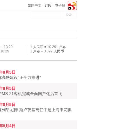
繁體中文
订阅
电子报
 –
13:29
1 人民币 = 10.291 卢布
–
18:29
1 卢布 = 0.097 人民币
6年8月5日
称高铁建设“正全力推进”
6年8月5日
产MS-21客机完成全面国产化后首飞
6年8月5日
练列昂尼德·斯卢茨基离任中超上海申花俱
6年8月4日