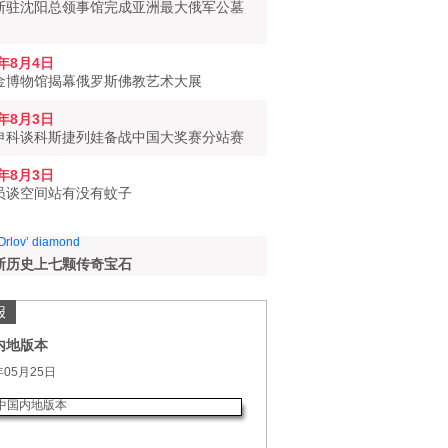
斯驻沈阳总领事馆完成亚洲最大俄军公墓
6年8月4日
金博物馆揭幕俄罗斯佛教艺术大展
6年8月3日
申科谈科斯捷列娃备战中国大奖赛分站赛
6年8月3日
员谈空间站有没有蚊子
斯历史上七颗传奇宝石
报
内地版本
年05月25日