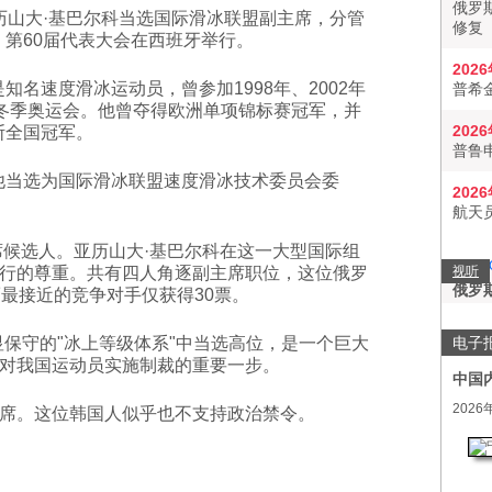
俄罗
亚历山大·基巴尔科当选国际滑冰联盟副主席，分管
修复
。第60届代表大会在西班牙举行。
202
知名速度滑冰运动员，曾参加1998年、2002年
普希
届冬季奥运会。他曾夺得欧洲单项锦标赛冠军，并
202
斯全国冠军。
普鲁
他当选为国际滑冰联盟速度滑冰技术委员会委
202
航天
主席候选人。亚历山大·基巴尔科在这一大型国际组
行的尊重。共有四人角逐副主席职位，这位俄罗
视听
俄罗
而最接近的竞争对手仅获得30票。
电子
显保守的"冰上等级体系"中当选高位，是一个巨大
对我国运动员实施制裁的重要一步。
中国
2026
席。这位韩国人似乎也不支持政治禁令。