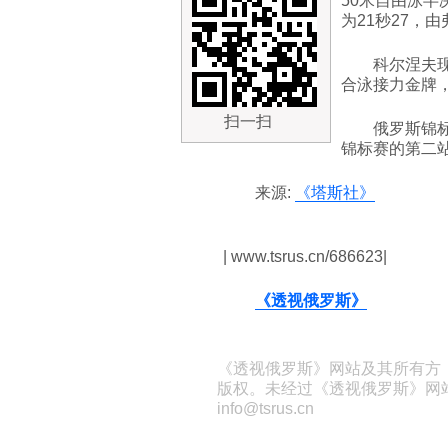
50米自由泳半
为21秒27，
科尔涅夫现
合泳接力金牌，
扫一扫
俄罗斯锦
锦标赛的第二站
来源:
《塔斯社》
| www.tsrus.cn/686623|
《透视俄罗斯》
《透视俄罗斯》网站及其所有方
版权。未经过《透视俄罗斯》网
info@tsrus.cn