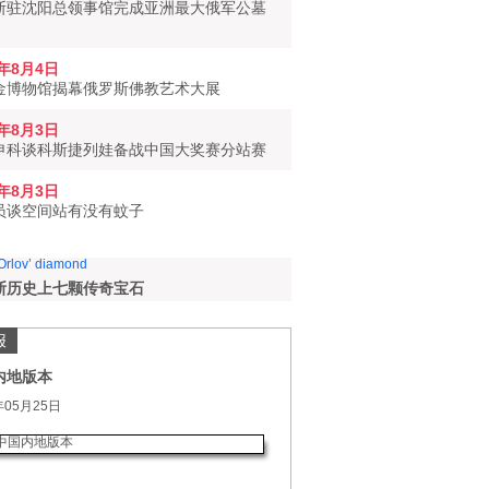
斯驻沈阳总领事馆完成亚洲最大俄军公墓
6年8月4日
金博物馆揭幕俄罗斯佛教艺术大展
6年8月3日
申科谈科斯捷列娃备战中国大奖赛分站赛
6年8月3日
员谈空间站有没有蚊子
斯历史上七颗传奇宝石
报
内地版本
年05月25日