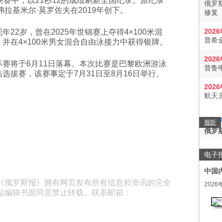
决赛中，以21秒12的成绩刷新全国纪录。原纪录
俄罗
由弗拉基米尔·莫罗佐夫在2019年创下。
修复
202
年22岁，曾在2025年世锦赛上夺得4×100米混
普希
并在4×100米男女混合自由泳接力中获得银牌。
202
标赛将于6月11日落幕。本次比赛是巴黎欧洲游泳
普鲁
选拔赛，该赛事定于7月31日至8月16日举行。
202
航天
视听
俄罗
电子
中国
《俄罗斯报》拥有网页发布所有信息和资讯的完全
2026
站编辑书面同意禁止转载。联系邮箱：