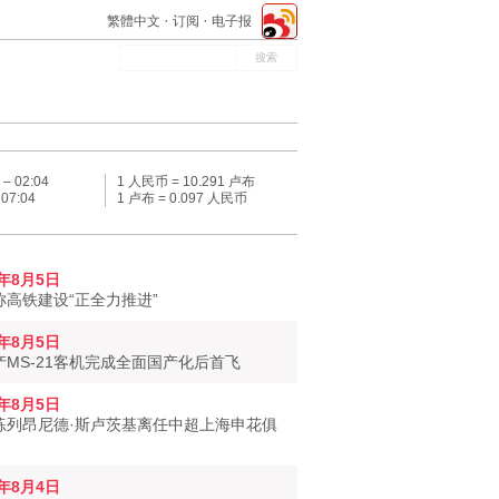
繁體中文
订阅
电子报
 –
02:04
1 人民币 = 10.291 卢布
–
07:04
1 卢布 = 0.097 人民币
6年8月5日
称高铁建设“正全力推进”
6年8月5日
产MS-21客机完成全面国产化后首飞
6年8月5日
练列昂尼德·斯卢茨基离任中超上海申花俱
6年8月4日