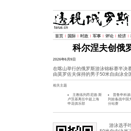
首页
国际
时政
军事
评论
经济
科尔涅夫创俄罗
2026年6月9日
在喀山举行的俄罗斯游泳锦标赛半决赛中
由莫罗佐夫保持的男子50米自由泳全
相关主题
主教练列昂尼德·斯
普鲁申科谈
卢茨基离任中超上海
列娃备战中国
申花俱乐部
分站赛
游泳选手