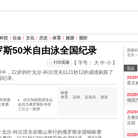
科技
社会
文化
历史
体育
旅游
视听
斯50米自由泳全国纪录
莫斯科
北京 
打印页面
【 字号：
大
中
小
】
简讯
，22岁的叶戈尔·科尔涅夫以21秒12的成绩刷新了
202
国纪录。
普京
标签
202
体育
、
运动
、
运动员
、
游泳
科斯捷
伏尔加格勒游泳运
俄国
大奖赛
动员为俄罗斯队夺得
三分之一奖牌
202
主教
乐部
叶戈尔·科尔涅夫在喀山举行的俄罗斯全国锦标赛
202