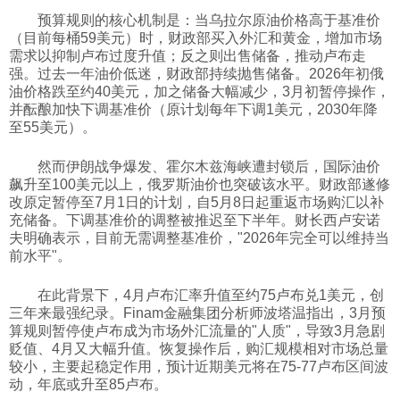
预算规则的核心机制是：当乌拉尔原油价格高于基准价
科技
（目前每桶59美元）时，财政部买入外汇和黄金，增加市场
需求以抑制卢布过度升值；反之则出售储备，推动卢布走
强。过去一年油价低迷，财政部持续抛售储备。2026年初俄
社会
油价格跌至约40美元，加之储备大幅减少，3月初暂停操作，
并酝酿加快下调基准价（原计划每年下调1美元，2030年降
至55美元）。
文化
然而伊朗战争爆发、霍尔木兹海峡遭封锁后，国际油价
飙升至100美元以上，俄罗斯油价也突破该水平。财政部遂修
历史
改原定暂停至7月1日的计划，自5月8日起重返市场购汇以补
充储备。下调基准价的调整被推迟至下半年。财长西卢安诺
夫明确表示，目前无需调整基准价，"2026年完全可以维持当
体育
前水平"。
在此背景下，4月卢布汇率升值至约75卢布兑1美元，创
旅游
三年来最强纪录。Finam金融集团分析师波塔温指出，3月预
算规则暂停使卢布成为市场外汇流量的"人质"，导致3月急剧
贬值、4月又大幅升值。恢复操作后，购汇规模相对市场总量
视听
较小，主要起稳定作用，预计近期美元将在75-77卢布区间波
动，年底或升至85卢布。