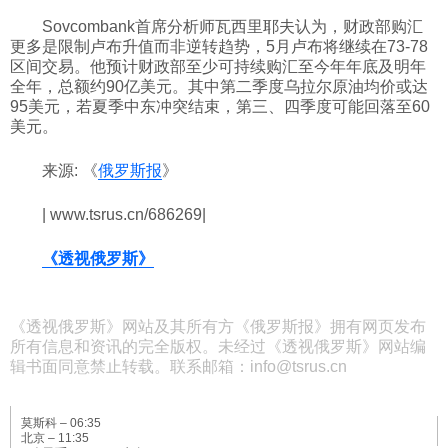
Sovcombank首席分析师瓦西里耶夫认为，财政部购汇
更多是限制卢布升值而非逆转趋势，5月卢布将继续在73-78
区间交易。他预计财政部至少可持续购汇至今年年底及明年
全年，总额约90亿美元。其中第二季度乌拉尔原油均价或达
95美元，若夏季中东冲突结束，第三、四季度可能回落至60
美元。
来源: 《
俄罗斯报
》
| www.tsrus.cn/686269|
《透视俄罗斯》
《透视俄罗斯》网站及其所有方《俄罗斯报》拥有网页发布
所有信息和资讯的完全版权。未经过《透视俄罗斯》网站编
辑书面同意禁止转载。联系邮箱：info@tsrus.cn
莫斯科 –
06:35
北京 –
11:35