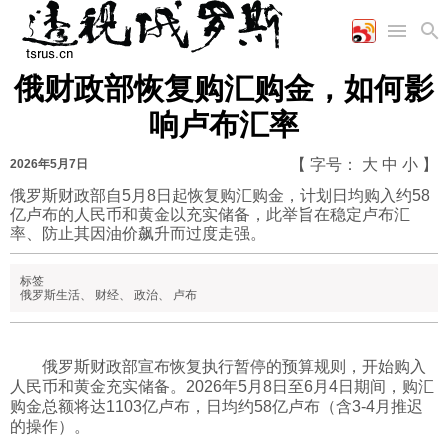
俄财政部恢复购汇购金，如何影
首页
空军
财经
文艺
图片新闻
响卢布汇率
海军
商业
教育
高清图片
国际
陆军
工业
美食
漫画
【 字号：
大
中
小
】
2026年5月7日
军事合作
能源
娱乐
视频
俄罗斯财政部自5月8日起恢复购汇购金，计划日均购入约58
亿卢布的人民币和黄金以充实储备，此举旨在稳定卢布汇
农业
图表
时政
率、防止其因油价飙升而过度走强。
标签
军事
俄罗斯生活
、
财经
、
政治
、
卢布
评论
俄罗斯财政部宣布恢复执行暂停的预算规则，开始购入
人民币和黄金充实储备。2026年5月8日至6月4日期间，购汇
购金总额将达1103亿卢布，日均约58亿卢布（含3-4月推迟
经济
的操作）。