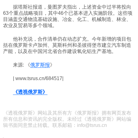
据塔斯社报道，曼图罗夫指出，上述资金中过半将投向
科技
63个重点战略项目，其中46个已基本进入实施阶段。这些项
目涵盖交通物流基础设施、冶金、化工、机械制造、林业、
农业及贸易等多个领域。
社会
他补充说，合作清单仍在动态扩充。今年新增的项目包
括在俄罗斯卡卢加州、莫斯科州和圣彼得堡市建立汽车制造
文化
产能，以及在中国河北省合作建设氧化铝生产基地。
来源: 《
俄罗斯报
》
历史
| www.tsrus.cn/684517|
体育
《透视俄罗斯》
旅游
《透视俄罗斯》网站及其所有方《俄罗斯报》拥有网页发布
所有信息和资讯的完全版权。未经过《透视俄罗斯》网站编
视听
辑书面同意禁止转载。联系邮箱：info@tsrus.cn