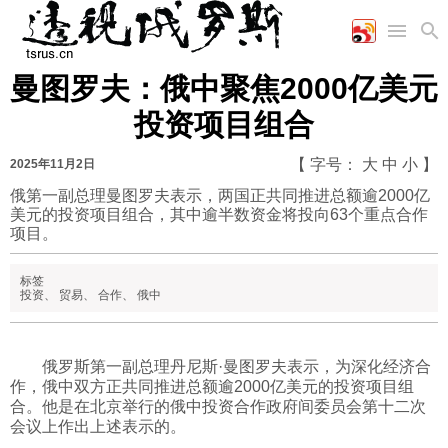
曼图罗夫：俄中聚焦2000亿美元
首页
空军
财经
文艺
图片新闻
投资项目组合
海军
商业
教育
高清图片
国际
陆军
工业
美食
漫画
【 字号：
大
中
小
】
2025年11月2日
军事合作
能源
娱乐
视频
俄第一副总理曼图罗夫表示，两国正共同推进总额逾2000亿
美元的投资项目组合，其中逾半数资金将投向63个重点合作
农业
图表
时政
项目。
标签
军事
投资
、
贸易
、
合作
、
俄中
评论
俄罗斯第一副总理丹尼斯·曼图罗夫表示，为深化经济合
作，俄中双方正共同推进总额逾2000亿美元的投资项目组
合。他是在北京举行的俄中投资合作政府间委员会第十二次
经济
会议上作出上述表示的。