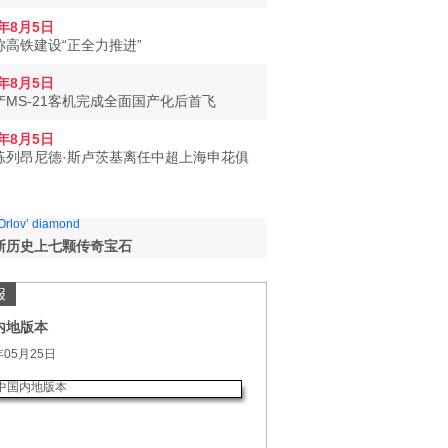
6年8月5日
称高铁建设“正全力推进”
6年8月5日
产MS-21客机完成全面国产化后首飞
6年8月5日
练列昂尼德·斯卢茨基离任中超上海申花俱
斯历史上七颗传奇宝石
报
内地版本
年05月25日