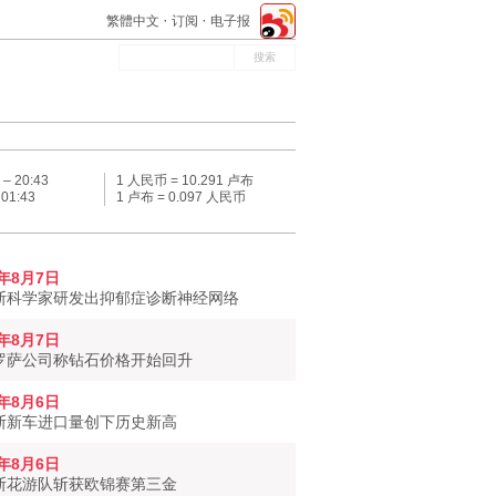
繁體中文
订阅
电子报
 –
20:43
1 人民币 = 10.291 卢布
–
01:43
1 卢布 = 0.097 人民币
6年8月7日
斯科学家研发出抑郁症诊断神经网络
6年8月7日
罗萨公司称钻石价格开始回升
6年8月6日
斯新车进口量创下历史新高
6年8月6日
斯花游队斩获欧锦赛第三金