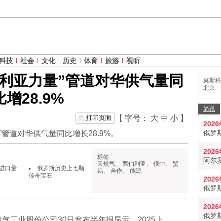
科技
社会
文化
历史
体育
旅游
视听
利亚力量”管道对华供气量同
莫斯科
北京 
比增28.9%
简讯
打印页面
【 字号：
大
中
小
】
202
俄罗
”管道对华供气量同比增长28.9%。
202
标签
阿尔
天然气
、
西伯利亚
、
俄中
、
贸
进口量
俄罗斯历史上七颗
易
、
合作
、
能源
传奇宝石
202
俄罗
202
俄罗
气工业股份公司30日发布半年报显示，2025上