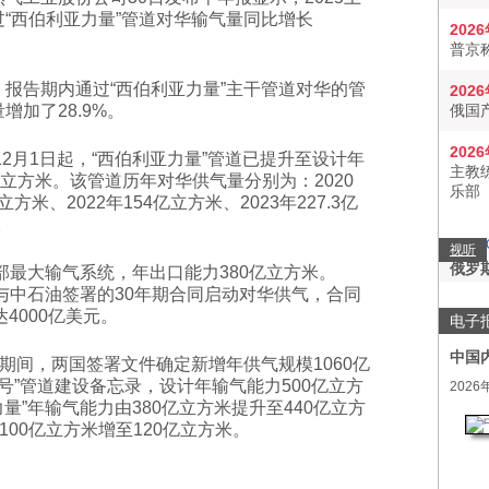
“西伯利亚力量”管道对华输气量同比增长
202
普京
，报告期内通过“西伯利亚力量”主干管道对华的管
202
增加了28.9%。
俄国
202
年12月1日起，“西伯利亚力量”管道已提升至设计年
主教
亿立方米。该管道历年对华供气量分别为：2020
乐部
立方米、2022年154亿立方米、2023年227.3亿
。
视听
俄罗
部最大输气系统，年出口能力380亿立方米。
4年与中石油签署的30年期合同启动对华供气，合同
4000亿美元。
电子
中国
期间，两国签署文件确定新增年供气规模1060亿
号”管道建设备忘录，设计年输气能力500亿立方
2026
量”年输气能力由380亿立方米提升至440亿立方
00亿立方米增至120亿立方米。