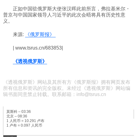
正如中国驻俄罗斯大使张汉晖此前所言，弗拉基米尔・
普京与中国国家领导人习近平的此次会晤将具有历史性意
义。
来源:
《俄罗斯报》
| www.tsrus.cn/683853|
《透视俄罗斯》
《透视俄罗斯》网站及其所有方《俄罗斯报》拥有网页发布
所有信息和资讯的完全版权。未经过《透视俄罗斯》网站编
辑书面同意禁止转载。联系邮箱：info@tsrus.cn
莫斯科 –
03:36
北京 –
08:36
1 人民币 = 10.291 卢布
1 卢布 = 0.097 人民币