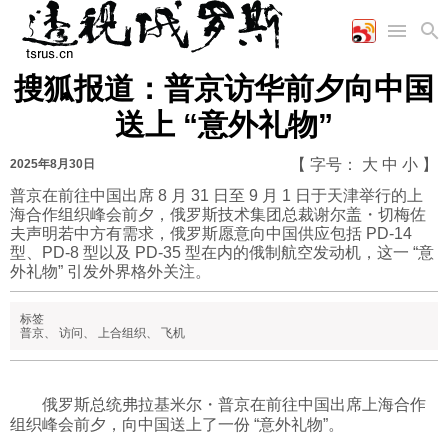
搜狐报道：普京访华前夕向中国
首页
空军
财经
文艺
图片新闻
送上 “意外礼物”
海军
商业
教育
高清图片
国际
陆军
工业
美食
漫画
【 字号：
大
中
小
】
2025年8月30日
军事合作
能源
娱乐
视频
普京在前往中国出席 8 月 31 日至 9 月 1 日于天津举行的上
海合作组织峰会前夕，俄罗斯技术集团总裁谢尔盖・切梅佐
农业
图表
时政
夫声明若中方有需求，俄罗斯愿意向中国供应包括 PD-14
型、PD-8 型以及 PD-35 型在内的俄制航空发动机，这一 “意
外礼物” 引发外界格外关注。
军事
标签
普京
、
访问
、
上合组织
、
飞机
评论
俄罗斯总统弗拉基米尔・普京在前往中国出席上海合作
经济
组织峰会前夕，向中国送上了一份 “意外礼物”。