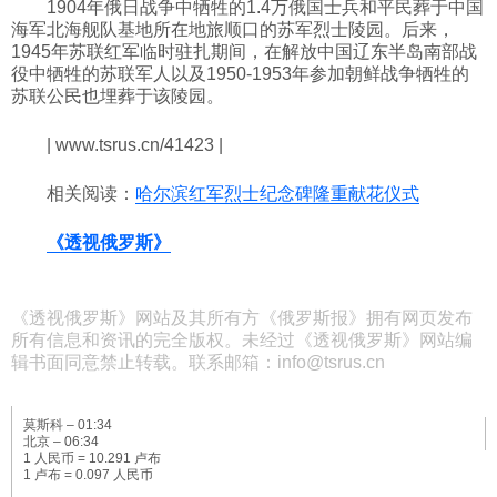
1904年俄日战争中牺牲的1.4万俄国士兵和平民葬于中国
海军北海舰队基地所在地旅顺口的苏军烈士陵园。后来，
科技
1945年苏联红军临时驻扎期间，在解放中国辽东半岛南部战
役中牺牲的苏联军人以及1950-1953年参加朝鲜战争牺牲的
苏联公民也埋葬于该陵园。
社会
| www.tsrus.cn/41423 |
文化
相关阅读：
哈尔滨红军烈士纪念碑隆重献花仪式
历史
《透视俄罗斯》
体育
《透视俄罗斯》网站及其所有方《俄罗斯报》拥有网页发布
所有信息和资讯的完全版权。未经过《透视俄罗斯》网站编
辑书面同意禁止转载。联系邮箱：info@tsrus.cn
旅游
莫斯科 –
01:34
北京 –
06:34
视听
1 人民币 = 10.291 卢布
1 卢布 = 0.097 人民币