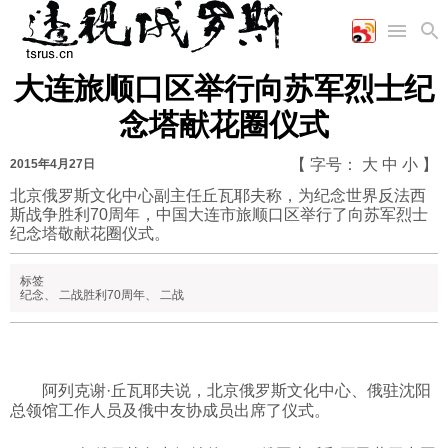
大连旅顺口区举行向苏军烈士纪
首页
空军
财经
文艺
图片新闻
念塔献花圈仪式
海军
商业
教育
高清图片
国际
陆军
工业
美食
漫画
【 字号：
大
中
小
】
2015年4月27日
军事合作
能源
娱乐
视频
北京俄罗斯文化中心副主任丘瓦耶夫称，为纪念世界反法西
斯战争胜利70周年，中国大连市旅顺口区举行了向苏军烈士
农业
图表
时政
纪念塔敬献花圈仪式。
标签
军事
纪念
、
二战胜利70周年
、
二战
评论
阿列克谢·丘瓦耶夫
说，北京俄罗斯文化中心、俄驻沈阳
总领馆工作人员及俄中友协成员出席了仪式。
经济