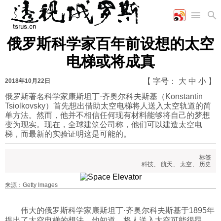
俄罗斯科学家百年前设想的太空
首页
空军
财经
文艺
图片新闻
电梯或将成真
海军
商业
教育
高清图片
国际
陆军
工业
美食
漫画
【 字号：
大
中
小
】
2018年10月22日
军事合作
能源
娱乐
视频
俄罗斯著名科学家康斯坦丁·齐奥尔科夫斯基（Konstantin
Tsiolkovsky）首先想出借助太空电梯将人送入太空轨道的简
农业
图表
时政
单方法。然而，他并不相信任何现有材料能够将自己的梦想
变为现实。现在，全球建筑公司称，他们可以建造太空电
梯，而最新的实验证明这是可能的。
军事
标签
科技
、
航天
、
太空
、
历史
评论
来源：Getty Images
经济
伟大的俄罗斯科学家康斯坦丁·齐奥尔科夫斯基于1895年
提出了太空电梯的想法。他知道，将人送入太空可能很昂