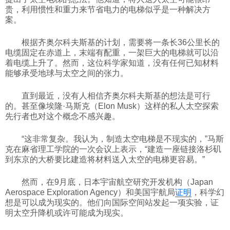
贵，利用惯性和重力来节省电力的电梯似乎是一种解决方
科技
案。
根据齐奥尔科夫斯基的计划，需要将一条长36公里长的
社会
电缆固定在赤道上，末端有配重，一架巨大的电梯就可以沿
着电缆上升了。然而，这位科学家知道，没有任何已知材料
能够承受地球与太空之间的张力。
文化
直到最近，没有人相信齐奥尔科夫斯基的想法是可行
的。甚至像埃隆·马斯克（Elon Musk）这样的私人太空探索
历史
先行者也对这个概念不感兴趣。
“这非常复杂。我认为，制造太空电梯是不现实的，”马斯
体育
克在麻省理工学院的一次会议上表示，“建造一座链接洛杉矶
到东京的大桥要比建造将材料送入太空的电梯更容易。”
旅游
然而，在9月底，日本宇宙航空研究开发机构（Japan
Aerospace Exploration Agency）和美国宇航局
证明
，科学幻
想是可以成为现实的。他们向国际空间站发起一项实验，证
视听
明太空升降机或许可能成为现实。