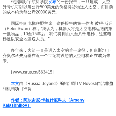
根据国际宇航科学院
发布
的一份报告，一旦建成，太空
升降机可以以每公斤500美元的价格将货物送入太空，而目前
的成本约为每公斤20000美元。
国际空间电梯联盟主席、这份报告的第一作者 彼得·斯旺
（Peter Swan）称，“我认为，机器人将是太空电梯运送的第
一批物品，10至15年后，我们将拥由六至八部电梯，这些电
梯足以安全地运送人员。”
多年来，火箭一直是进入太空的唯一途径，但康斯坦丁·
齐奥尔科夫斯基在近一个世纪前设想的太空电梯正在成为未
来。
| www.tsrus.cn/663415 |
本文
由《Russia Beyond》编辑部即TV-Novosti自治非盈
利机构项目准备
作者：阿尔谢尼·卡拉什尼科夫（Arseny
Kalashnikov）