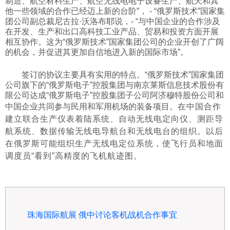
制造、航空材料生产、航空无线电电子设备生产、航天和其
他一些领域的合作已经迈上新的台阶”， - “俄罗斯技术”国家集
科技
团公司副总裁尼古拉·沃洛布耶说，- “与中国企业的合作涉及
在开发、生产和出口高科技工业产品、贸易和投资方面开展
相互协作。这为“俄罗斯技术”国家集团公司的企业开创了广阔
社会
的机会，并促进其更加自信地进入新的国际市场”。
签订的协议主要具有实用的特点。“俄罗斯技术”国家集团
文化
公司旗下的“俄罗斯电子”控股集团与南京莱斯信息技术股份有
限公司达成“俄罗斯电子”控股集团子公司阿济穆特股份公司和
中国企业共同参与民用和军用机场的装备项目。
在中国合作
历史
建立联合生产仪表着陆系统、自动无线电定向仪、测距导
航系统、数据传输无线电导航台和无线电台的组织。以后
在俄罗斯可能组织生产无线电定位系统，使飞行员和地面
体育
调度员“看到”高精度的飞机航迹图。
旅游
视听
珠海国际航展 俄中讨论客机战机合作事宜