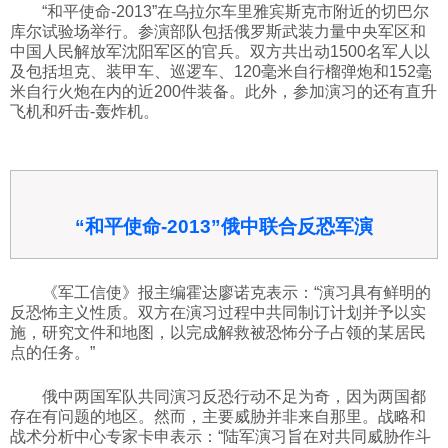
“和平使命-2013”在乌拉尔车里雅宾斯克市附近的切巴尔
科技
库尔试验场举行。参演部队包括俄罗斯武装力量中央军区和
中国人民解放军沈阳军区的官兵。双方共出动1500名军人以
及包括坦克、装甲车、巡逻车、120毫米自行榴弹炮和152毫
社会
米自行火炮在内的近200件装备。此外，参加演习的还有直升
飞机和歼击-轰炸机。
文化
历史
“和平使命-2013”俄中联合反恐军演
体育
《军工信使》报主编霍达廖诺克表示：“演习具有鲜明的
反恐怖主义性质。双方在演习过程中共同制订计划并予以实
施，研究文件和地图，以完成解救被恐怖分子占领的某居民
旅游
点的任务。”
俄中两国军队共同演习反恐行动不足为奇，因为两国都
视听
存在有问题的地区。然而，主要威胁并非来自那里。战略和
战术分析中心专家卡申表示：“陆军演习旨在对共同威胁作斗