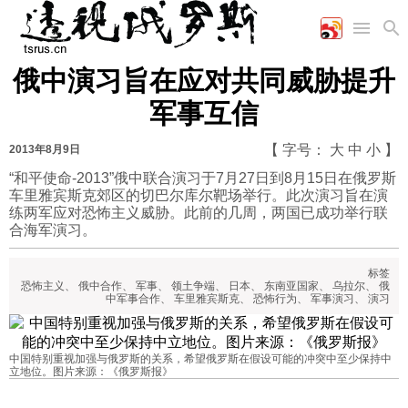
俄中演习旨在应对共同威胁提升
首页
空军
财经
文艺
图片新闻
军事互信
海军
商业
教育
高清图片
国际
陆军
工业
美食
漫画
【 字号：
大
中
小
】
2013年8月9日
军事合作
能源
娱乐
视频
“和平使命-2013”俄中联合演习于7月27日到8月15日在俄罗斯
车里雅宾斯克郊区的切巴尔库尔靶场举行。此次演习旨在演
农业
图表
时政
练两军应对恐怖主义威胁。此前的几周，两国已成功举行联
合海军演习。
军事
标签
恐怖主义
、
俄中合作
、
军事
、
领土争端
、
日本
、
东南亚国家
、
乌拉尔
、
俄
中军事合作
、
车里雅宾斯克
、
恐怖行为
、
军事演习
、
演习
评论
中国特别重视加强与俄罗斯的关系，希望俄罗斯在假设可能的冲突中至少保持中
立地位。图片来源：《俄罗斯报》
经济