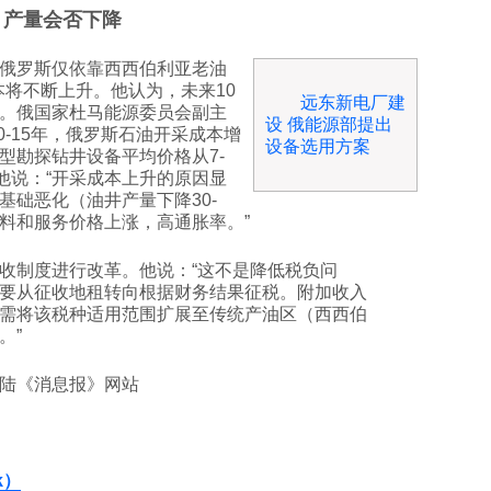
产量会否下降
，俄罗斯仅依靠西西伯利亚老油
本将不断上升。他认为，未来10
远东新电厂建
。俄国家杜马能源委员会副主
设 俄能源部提出
0-15年，俄罗斯石油开采成本增
设备选用方案
型勘探钻井设备平均价格从7-
。他说：“开采成本上升的原因显
基础恶化（油井产量下降30-
材料和服务价格上涨，高通胀率。”
收制度进行改革。他说：“这不是降低税负问
要从征收地租转向根据财务结果征税。附加收入
需将该税种适用范围扩展至传统产油区（西西伯
。”
登陆《消息报》网站
k）