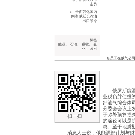
走势
全面强化国内
保障 俄延长汽油
出口禁令
标签
能源
、
石油
、
税收
、
企
业
、
政府
一名员工在俄气公司新西
俄罗斯能
业税负并使投
部油气综合体司
分委会会议上
于弥补预算损
扫一扫
的途径可以是
惠。至于地质勘
消息人士说，俄能源部计划与财