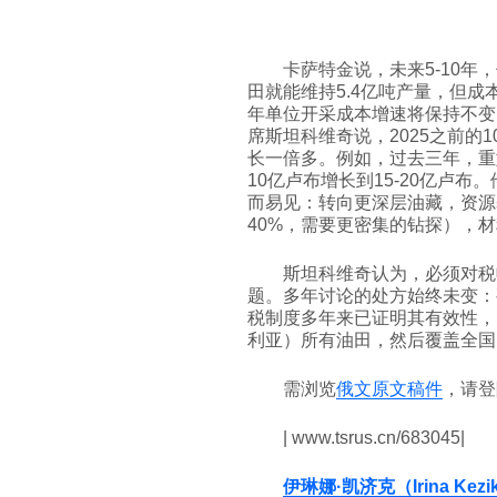
卡萨特金说，未来5-10年
田就能维持5.4亿吨产量，但成
年单位开采成本增速将保持不变
席斯坦科维奇说，2025之前的1
长一倍多。例如，过去三年，重
10亿卢布增长到15-20亿卢布
而易见：转向更深层油藏，资源
40%，需要更密集的钻探），
斯坦科维奇认为，必须对税
题。多年讨论的处方始终未变：
税制度多年来已证明其有效性，
利亚）所有油田，然后覆盖全国
需浏览
俄文原文稿件
，请
| www.tsrus.cn/683045|
伊琳娜·凯济克（Irina Kezi