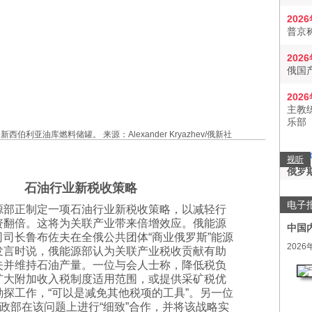
202
普京
202
俄国
202
主教
乐部
伯利亚油库燃料储罐。 来源：Alexander Kryazhev/俄新社
视听
俄罗
石油行业新税收策略
电子
源部正制定一项石油行业新税收策略，以减轻行
资翻倍。这将为关联产业带来倍增效应。俄能源
中国
司长鲁布佐夫在全俄公共团体“商业俄罗斯”能源
2026
发言时说，俄能源部认为关联产业税收贡献有助
失并维持石油产量。一位与会人士称，降低税负
扩大附加收入税制度适用范围，或提供采矿税优
探工作，“可以是减免其他税项的工具”。另一位
政部在该问题上进行“细致”合作，并将该战略实