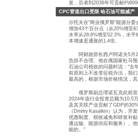
发，后者到2036年可贡献约80
CPC管道出口受限 哈石油可能减产
尔托夫在“商业俄罗斯”能源分委会
增加43个百分点（从20%增至6
水率从28.8%增至52.3%，水
本增速是通胀的1.4倍。
阿财政部长西卢阿诺夫5月
负担不合理。他在俄国家杜马预
石油公司税收的问题时说：“去年
前原则上不改变征税办法，我们
最高的，根据市场价格情况，其
俄罗斯副总理诺瓦克此前宣
2024年该行业投资总额为10
及其关联产业贡献了GDP的30
（Dmitry Kasatkin）
优惠制度、税收减免和研发补贴
通运输、能源供应和服务）。他
能的。”