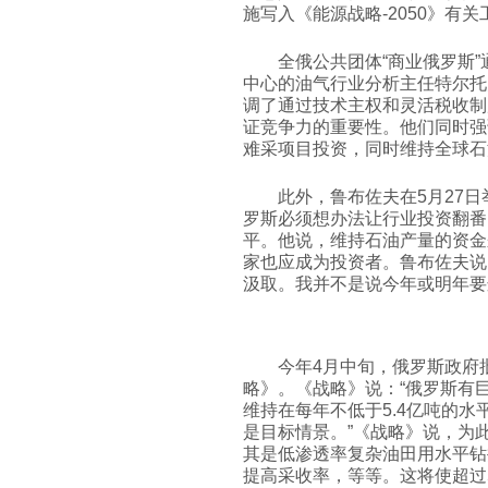
施写入《能源战略-2050》有关
全俄公共团体“商业俄罗斯
中心的油气行业分析主任特尔托夫（E
调了通过技术主权和灵活税收制
证竞争力的重要性。他们同时强
难采项目投资，同时维持全球石
此外，鲁布佐夫在5月27日
罗斯必须想办法让行业投资翻番，
平。他说，维持石油产量的资金
家也应成为投资者。鲁布佐夫说
汲取。我并不是说今年或明年要
今年4月中旬，俄罗斯政府
略》。《战略》说：“俄罗斯有
维持在每年不低于5.4亿吨的
是目标情景。”《战略》说，为
其是低渗透率复杂油田用水平钻
提高采收率，等等。这将使超过