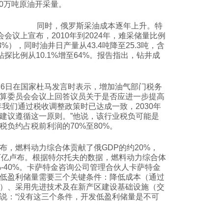
00万吨原油开采量。
同时，俄罗斯采油成本逐年上升。特
会议上宣布，2010年到2024年，难采储量比例
3%），同时油井日产量从43.4吨降至25.3吨，含
平钻探比例从10.1%增至64%。报告指出，钻井成
26日在国家杜马发言时表示，增加油气部门税务
算委员会会议上回答议员关于是否应进一步提高
我们通过税收调整政策时已达成一致，2030年
建议遵循这一原则。”他说，该行业税负可能是
税负约占税前利润的70%至80%。
布，燃料动力综合体贡献了俄GDP的约20%，
.5万亿卢布。根据特尔托夫的数据，燃料动力综合体
%-40%。卡萨特金咨询公司管理合伙人卡萨特金
认为，开发低盈利储量需要三个关键条件：降低成本（通过
）、采用先进技术及在新产区建设基础设施（交
说：“没有这三个条件，开发低盈利储量是不可