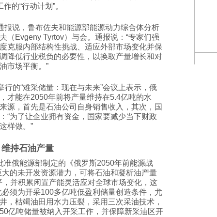
工作的“行动计划”。
”通报说，鲁布佐夫和能源部能源动力综合体分析
vgeny Tyrtov）与会。通报说：“专家们强
度克服内部结构性挑战、适应外部市场变化并保
调降低行业税负的必要性，以换取产量增长和对
油市场平衡。”
举行的“难采储量：现在与未来”会议上表示，俄
才能在2050年前将产量维持在5.4亿吨的水
来源，首先是石油公司自身销售收入，其次，国
：“为了让企业拥有资金，国家要减少当下财政
这样做。”
维持石油产量
批准俄能源部制定的《俄罗斯2050年前能源战
巨大的未开发资源潜力，可将石油和凝析油产量
水平，并积累闲置产能灵活应对全球市场变化，这
此必须为开采100多亿吨低盈利储量创造条件，尤
井，枯竭油田用水力压裂，采用三次采油技术，
50亿吨储量被纳入开采工作，并保障新采油区开