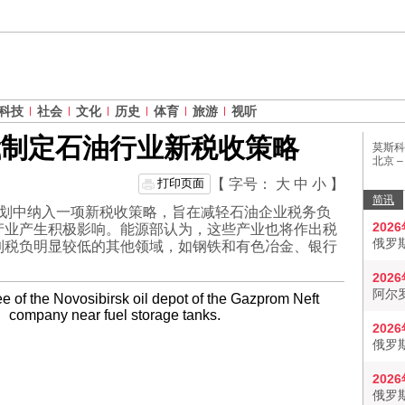
科技
社会
文化
历史
体育
旅游
视听
俄制定石油行业新税收策略
莫斯科
北京 
打印页面
【 字号：
大
中
小
】
简讯
》规划中纳入一项新税收策略，旨在减轻石油企业税务负
202
产业产生积极影响。能源部认为，这些产业也将作出税
俄罗
到税负明显较低的其他领域，如钢铁和有色冶金、银行
202
阿尔
202
俄罗
202
俄罗