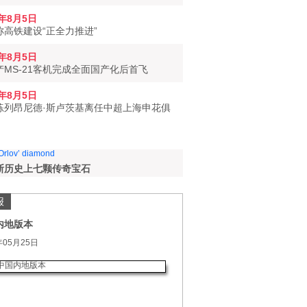
6年8月5日
称高铁建设“正全力推进”
6年8月5日
产MS-21客机完成全面国产化后首飞
6年8月5日
练列昂尼德·斯卢茨基离任中超上海申花俱
斯历史上七颗传奇宝石
报
内地版本
年05月25日