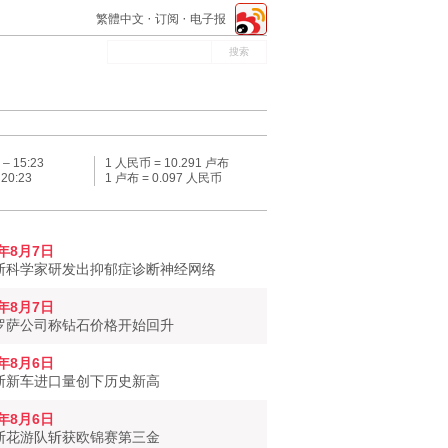
繁體中文
订阅
电子报
 –
15:23
1 人民币 = 10.291 卢布
–
20:23
1 卢布 = 0.097 人民币
6年8月7日
斯科学家研发出抑郁症诊断神经网络
6年8月7日
罗萨公司称钻石价格开始回升
6年8月6日
斯新车进口量创下历史新高
6年8月6日
斯花游队斩获欧锦赛第三金