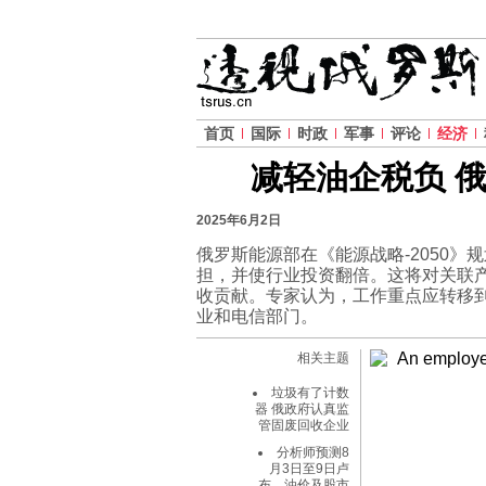
首页
国际
时政
军事
评论
经济
减轻油企税负 
2025年6月2日
俄罗斯能源部在《能源战略-2050
担，并使行业投资翻倍。这将对关联
收贡献。专家认为，工作重点应转移
业和电信部门。
相关主题
垃圾有了计数
器 俄政府认真监
管固废回收企业
分析师预测8
月3日至9日卢
布、油价及股市