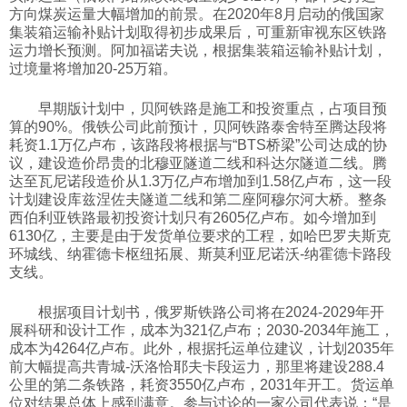
方向煤炭运量大幅增加的前景。在2020年8月启动的俄国家
集装箱运输补贴计划取得初步成果后，可重新审视东区铁路
运力增长预测。阿加福诺夫说，根据集装箱运输补贴计划，
过境量将增加20-25万箱。
早期版计划中，贝阿铁路是施工和投资重点，占项目预
算的90%。俄铁公司此前预计，贝阿铁路泰舍特至腾达段将
耗资1.1万亿卢布，该路段将根据与“BTS桥梁”公司达成的协
议，建设造价昂贵的北穆亚隧道二线和科达尔隧道二线。腾
达至瓦尼诺段造价从1.3万亿卢布增加到1.58亿卢布，这一段
计划建设库兹涅佐夫隧道二线和第二座阿穆尔河大桥。整条
西伯利亚铁路最初投资计划只有2605亿卢布。如今增加到
6130亿，主要是由于发货单位要求的工程，如哈巴罗夫斯克
环城线、纳霍德卡枢纽拓展、斯莫利亚尼诺沃-纳霍德卡路段
支线。
根据项目计划书，俄罗斯铁路公司将在2024-2029年开
展科研和设计工作，成本为321亿卢布；2030-2034年施工，
成本为4264亿卢布。此外，根据托运单位建议，计划2035年
前大幅提高共青城-沃洛恰耶夫卡段运力，那里将建设288.4
公里的第二条铁路，耗资3550亿卢布，2031年开工。货运单
位对结果总体上感到满意。参与讨论的一家公司代表说：“是