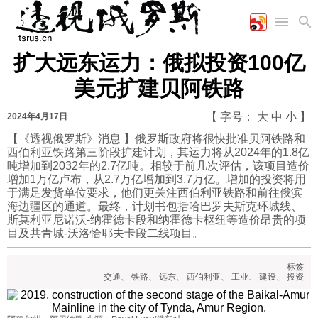
扩大远东运力：俄拟投资100亿
首页
空军
财经
文艺
图片新闻
美元扩建贝阿铁路
海军
商业
教育
高清图片
国际
陆军
工业
美食
漫画
【 字号：
大
中
小
】
2024年4月17日
军事合作
能源
娱乐
视频
【《透视俄罗斯》消息 】俄罗斯政府将很快批准贝阿铁路和
西伯利亚铁路第三阶段扩建计划，其运力将从2024年的1.8亿
农业
图表
时政
吨增加到2032年的2.7亿吨。相较于前几次评估，该项目造价
增加1万亿卢布，从2.7万亿增加到3.7万亿。增加的投资将用
于满足发货单位要求，他们更关注西伯利亚铁路和前往俄滨
军事
海边疆区的通道。最终，计划书包括哈巴罗夫斯克环城线、
斯莫利亚尼诺沃-纳霍德卡段和纳霍德卡枢纽等造价昂贵的项
目及共青城-沃洛恰耶夫卡段二线项目。
评论
标签
交通
、
铁路
、
远东
、
西伯利亚
、
工业
、
建设
、
投资
经济