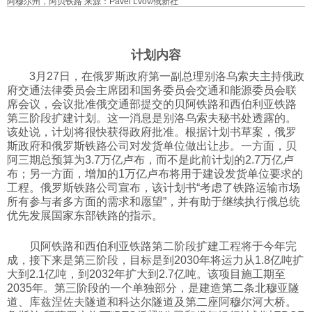
阿穆尔州，阿贝铁路 来源：Pavel Lvov/俄新社
科技
计划内容
社会
3月27日，在俄罗斯政府第一副总理别洛乌索夫主持俄政
府交通法律委员会主席团和国务委员会交通和能源委员会联
席会议，会议批准俄交通部提交的贝阿铁路和西伯利亚铁路
文化
第三阶段扩建计划。这一消息是别洛乌索夫秘书处透露的。
该处说，计划将很快获得政府批准。根据计划书草案，俄罗
斯政府和俄罗斯铁路公司对发货单位做出让步。一方面，贝
历史
阿三期总预算为3.7万亿卢布，而不是此前计划的2.7万亿卢
布；另一方面，增加的1万亿卢布将用于建设发货单位要求的
工程。俄罗斯铁路公司宣布，该计划书“考虑了铁路运输市场
体育
所有参与者多方面的需求和愿望”，并有助于继续执行俄总统
优先发展国家东部铁路的指示。
旅游
贝阿铁路和西伯利亚铁路第二阶段扩建工程将于今年完
成，接下来是第三阶段，目标是到2030年将运力从1.8亿吨扩
大到2.1亿吨，到2032年扩大到2.7亿吨。该项目施工期至
视听
2035年。第三阶段的一个单独部分，是建造第二条北穆亚隧
道、库兹涅佐夫隧道和科达尔隧道及第二座阿穆尔河大桥。