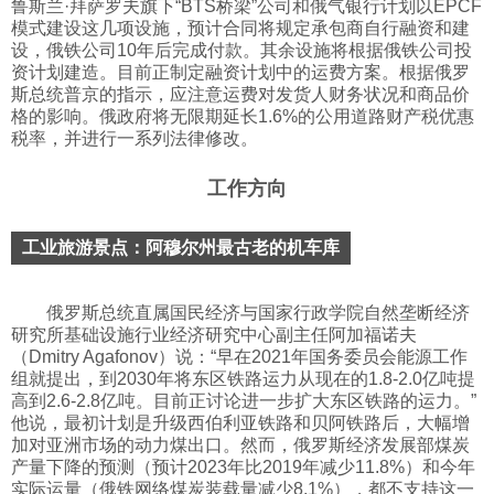
鲁斯兰·拜萨罗夫旗下“BTS桥梁”公司和俄气银行计划以EPCF
模式建设这几项设施，预计合同将规定承包商自行融资和建
设，俄铁公司10年后完成付款。其余设施将根据俄铁公司投
资计划建造。目前正制定融资计划中的运费方案。根据俄罗
斯总统普京的指示，应注意运费对发货人财务状况和商品价
格的影响。俄政府将无限期延长1.6%的公用道路财产税优惠
税率，并进行一系列法律修改。
工作方向
工业旅游景点：阿穆尔州最古老的机车库
俄罗斯总统直属国民经济与国家行政学院自然垄断经济
研究所基础设施行业经济研究中心副主任阿加福诺夫
（Dmitry Agafonov）说：“早在2021年国务委员会能源工作
组就提出，到2030年将东区铁路运力从现在的1.8-2.0亿吨提
高到2.6-2.8亿吨。目前正讨论进一步扩大东区铁路的运力。”
他说，最初计划是升级西伯利亚铁路和贝阿铁路后，大幅增
加对亚洲市场的动力煤出口。然而，俄罗斯经济发展部煤炭
产量下降的预测（预计2023年比2019年减少11.8%）和今年
实际运量（俄铁网络煤炭装载量减少8.1%），都不支持这一