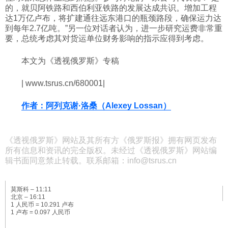
的，就贝阿铁路和西伯利亚铁路的发展达成共识。增加工程
达1万亿卢布，将扩建通往远东港口的瓶颈路段，确保运力达
到每年2.7亿吨。”另一位对话者认为，进一步研究运费非常重
要，总统考虑其对货运单位财务影响的指示应得到考虑。
本文为《透视俄罗斯》专稿
| www.tsrus.cn/680001|
作者：阿列克谢·洛桑（Alexey Lossan）
《透视俄罗斯》网站及其所有方《俄罗斯报》拥有网页发布
所有信息和资讯的完全版权。未经过《透视俄罗斯》网站编
辑书面同意禁止转载。联系邮箱：info@tsrus.cn
莫斯科 –
11:11
北京 –
16:11
1 人民币 = 10.291 卢布
1 卢布 = 0.097 人民币