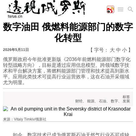
数字油田 俄燃料能源部门的数字
首页
空军
财经
文艺
图片新闻
化转型
海军
商业
教育
高清图片
国际
陆军
工业
美食
漫画
【 字号：
大
中
小
】
2026年5月11日
军事合作
能源
娱乐
视频
俄罗斯政府今年批准更新版《2036年前燃料能源部门数字化
转型战略方向》，目标是通过应用信息模型、跨领域数字技
农业
图表
时政
术和平台解决方案，将燃料能源部门管理和技术提高到新水
平。应用此类技术可提高行业运营效率，这在石油开采领域
尤为明显。
军事
标签
财经
、
能源
、
石油
、
数字
、
发展
评论
来源：Vitaly Timkiv/俄新社
经济
如今，数字技术已成为俄罗斯石油天然气行业不可或缺