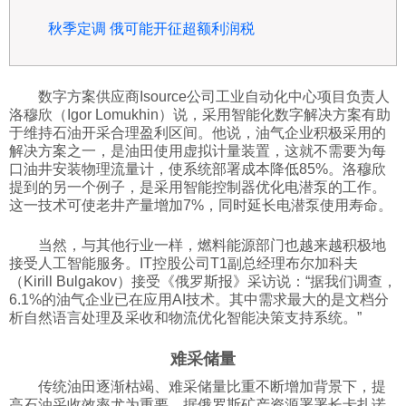
秋季定调 俄可能开征超额利润税
数字方案供应商Isource公司工业自动化中心项目负责人
洛穆欣（Igor Lomukhin）说，采用智能化数字解决方案有助
于维持石油开采合理盈利区间。他说，油气企业积极采用的
解决方案之一，是油田使用虚拟计量装置，这就不需要为每
口油井安装物理流量计，使系统部署成本降低85%。洛穆欣
提到的另一个例子，是采用智能控制器优化电潜泵的工作。
这一技术可使老井产量增加7%，同时延长电潜泵使用寿命。
当然，与其他行业一样，燃料能源部门也越来越积极地
接受人工智能服务。IT控股公司T1副总经理布尔加科夫
（Kirill Bulgakov）接受《俄罗斯报》采访说：“据我们调查，
6.1%的油气企业已在应用AI技术。其中需求最大的是文档分
析自然语言处理及采收和物流优化智能决策支持系统。”
难采储量
传统油田逐渐枯竭、难采储量比重不断增加背景下，提
高石油采收效率尤为重要。据俄罗斯矿产资源署署长卡扎诺