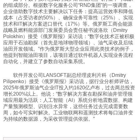
的组成部分。根据数字化服务公司“RND集团”的一项调查，
科技
企业借助数字技术主要解决以下任务：提高运营效率和降低
成本（占受访者的50%）、确保业务可靠性（25%）、实现
技术和IT解决方案进口替代（17%）等。俄罗斯工商会能源
社会
战略及燃料能源部门发展委员会责任秘书波洛欣（Dmitry
Polokhin）接受《俄罗斯报》采访说：“数字化技术正被积极
应用于石油勘探（首先是地球物理领域）、油气采收及后续
文化
油田开发领域。”作为俄罗斯大型企业应用此类技术的例子，
他提到智能油田项目，该项目通过软件机器人实现业务流程
自动化，并建立了参数自动采集系统。
历史
软件开发公司LANSOFT副总经理皮利片科（Dmitry
Pilipenko）接受《俄罗斯报》采访说，据行业分析师评估，
体育
2025年俄罗斯油气企业IT投入约1620亿卢布，过去两总投资
增长200%以上。他说：“数字解决方案在勘探和油井管理领
域应用最为活跃：人工智能（AI）系统分析地震数据、构建
产量预测模型、识别注水异常，这些任务过去完成需要数
旅游
周，如今可实时解决。工业物联网和遥测技术将每口油井变
为持续的数据源，为采收管理提供依据。”
视听