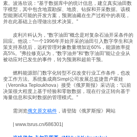
素。波洛欣说：“基于数据库中的统计信息，建立真实油田数
字模型，其中包含地震勘探、地质、钻探和开采数据。该模
型能测试可能的开发方案，预测油藏在生产过程中的表现，
并在此基础上合理做出技术决策。”
皮利片科认为，“数字油田”概念是对复杂石油开采条件的
回应。他说：“一个1996年开始开采的油田引入数字孪生和决
策支持系统后，远程管理对象数量增加近60%，能源效率提
高5%。”弗拉修克认为，“数字油井”和“数字油田”能让企业从
被动应对已发生的事件，转为预测和超前干预。
燃料能源部门数字化转型不仅改变行业工作条件，也改
变工作方法。系统集成商Simpl公司发展总监捷普卢霍娃
（Veronika Teploukhova）接受《俄罗斯报》采访说：“以前
决策很大程度上基于经验和零散数据，现在行业正转向基于
海量信息和实时数据的管理模式。”
需浏览
俄文原文稿件
，请登陆《俄罗斯报》网站
| www.tsrus.cn/686301|