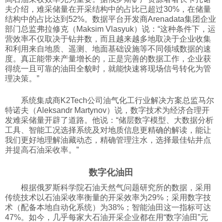
夫介绍，难采储量在开采结构中的占比已超过30%，在储量
结构中的占比达到52%。数据平台开发商Arenadata集团企业
部门总监弗拉修克（Maksim Vlasyuk）说：“这种条件下，运
营效率不仅取决于钻井数，而且越来越多地取决于企业收集
和利用来自地质、遥测、地面基础设施等不同领域数据的速
度。真正能带来产量增长的，正是完善的数据工作，企业获
得统一且可靠的油田全貌时，就能快速将现场信号转化为管
理决策。”
系统集成商K2Tech公司油气化工行业解决方案总监马尔
特诺夫（Aleksandr Martynov）说，数字技术为经济合理开
发难采储量开辟了道路。他说：“储层数字模型、大数据分析
工具、智能工况选择系统及对地质信息更精确的解读，能让
我们更好地理解油藏动态，精确管理注水，选择最佳钻井点
并提高石油采收率。”
数字化油田
根据俄罗斯科学院石油天然气问题研究所的数据，采用
传统技术以石油采收率衡量的开采效率为29%；采用数字技
术（配备本地自动化系统）为38%；智能油田这一指标可达
47%。如今，几乎每家大石油开采企业都在用“数字油田”元