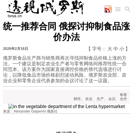
统一推荐合同 俄探讨抑制食品涨
首页
空军
财经
文艺
图片新闻
价办法
海军
商业
教育
高清图片
国际
陆军
工业
美食
漫画
【 字号：
大
中
小
】
2026年2月16日
军事合作
能源
娱乐
视频
俄罗斯食品生产商与销售商再次寻找抑制食品价格上涨的方
法。一个建议是制定农业生产者与零售网络间推荐性统一合
农业
图表
时政
同范本。该方案作为国家直接调控价格的替代选项进行讨
论，以降低食品市场价格剧烈波动风险。俄罗斯农业部、农
业企业和零售企业代表参加的会议讨论了这一议题。
军事
标签
财经
、
农业
、
生产
、
会议
、
合作
评论
来源：Alexander Galperin/ 俄新社
经济