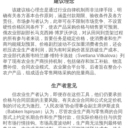
建议理念
科技
该建议核心理念是通过行业自律机制而非法律手段，明
确有关各方基本合作原则，涵盖付款期限、验收条件及各方
责任。市场参与者认为，此举可在不限制市场竞争、不设置
社会
硬性价格区间条件下，使农产品采购价格与销售更可预测。
俄农业部副部长马克西姆·博罗沃伊说，对从田间到货架过程
的所有参与者来说，首要任务是稳定价格，使消费者和生产
文化
商均能规划预算。价格剧烈波动不仅加重消费者负担，还会
积压农业生产者利润，因为有时采购价甚至跌破生产成本。
农业部代表斯韦特兰娜·维特卡洛娃（Svetlana Vitkalova）列
举了现有农业生产商扶持机制，包括储存和加工补贴、物流
历史
费补偿、合同农业模式、农业聚合平台等。后者旨在整合小
农户产品，组成适合零售网络采购的批量商品。
体育
生产者意见
但农业生产者认为，即便存在这些工具，他们仍要承担
旅游
价格与合同层面的主要风险。有关农业合同和公式化定价机
制的讨论尤为激烈。“人民农场”协会理事会副主席伊斯皮良
（Babken Ispiryan）认为，尽管农业生产商与零售商的合同
视听
形式上约定长期合作和生产预付款，但实际价格往往与供货
时市场行情挂钩。市场高度波动时，生产商无法预判最终销