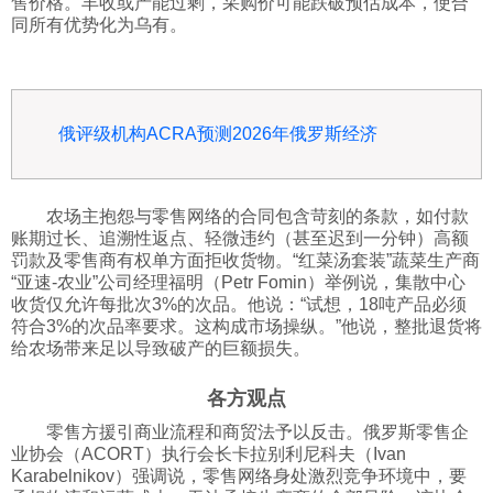
售价格。丰收或产能过剩，采购价可能跌破预估成本，使合
同所有优势化为乌有。
俄评级机构ACRA预测2026年俄罗斯经济
农场主抱怨与零售网络的合同包含苛刻的条款，如付款
账期过长、追溯性返点、轻微违约（甚至迟到一分钟）高额
罚款及零售商有权单方面拒收货物。“红菜汤套装”蔬菜生产商
“亚速-农业”公司经理福明（Petr Fomin）举例说，集散中心
收货仅允许每批次3%的次品。他说：“试想，18吨产品必须
符合3%的次品率要求。这构成市场操纵。”他说，整批退货将
给农场带来足以导致破产的巨额损失。
各方观点
零售方援引商业流程和商贸法予以反击。俄罗斯零售企
业协会（ACORT）执行会长卡拉别利尼科夫（Ivan
Karabelnikov）强调说，零售网络身处激烈竞争环境中，要