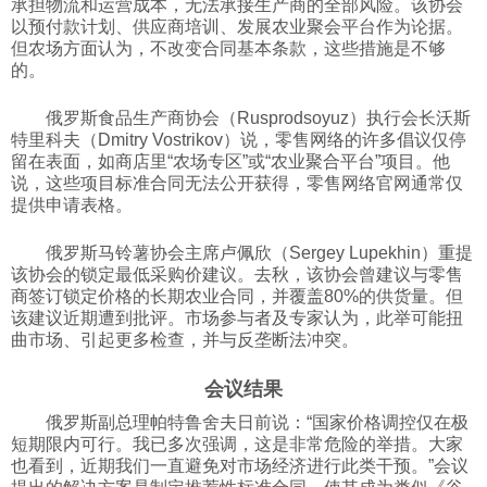
承担物流和运营成本，无法承接生产商的全部风险。该协会
以预付款计划、供应商培训、发展农业聚会平台作为论据。
但农场方面认为，不改变合同基本条款，这些措施是不够
的。
俄罗斯食品生产商协会（Rusprodsoyuz）执行会长沃斯
特里科夫（Dmitry Vostrikov）说，零售网络的许多倡议仅停
留在表面，如商店里“农场专区”或“农业聚合平台”项目。他
说，这些项目标准合同无法公开获得，零售网络官网通常仅
提供申请表格。
俄罗斯马铃薯协会主席卢佩欣（Sergey Lupekhin）重提
该协会的锁定最低采购价建议。去秋，该协会曾建议与零售
商签订锁定价格的长期农业合同，并覆盖80%的供货量。但
该建议近期遭到批评。市场参与者及专家认为，此举可能扭
曲市场、引起更多检查，并与反垄断法冲突。
会议结果
俄罗斯副总理帕特鲁舍夫日前说：“国家价格调控仅在极
短期限内可行。我已多次强调，这是非常危险的举措。大家
也看到，近期我们一直避免对市场经济进行此类干预。”会议