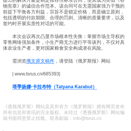
提出的解决方案是制定推荐性标准合同，使其成为类似《谷
物宪章》的诚信合作范本。该合同可在无需国家强力干预的
前提下平衡各方利益，宗旨不是锁定价格，而是确立原则，
包括透明的付款期限、合理的罚则、清晰的质量要求，以及
签约时开展实质性对话的可能。
本次会议再次凸显市场根本性失衡：掌握市场主导权的
零售网络强加条件，小生产商无力进行平等谈判，不仅对具
体农业生产者，更对国家粮食安全构成潜在风险。
需浏览
俄文原文稿件
，请登陆《俄罗斯报》网站
| www.tsrus.cn/685393|
塔季扬娜·卡拉布特（Tatyana Karabut）
《透视俄罗斯》网站及其所有方《俄罗斯报》拥有网页发布
所有信息和资讯的完全版权。未经过《透视俄罗斯》网站编
辑书面同意禁止转载。联系邮箱：info@tsrus.cn