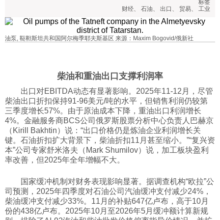
标签
财经
、
石油
、
出口
、
贸易
、
工业
科技
油泵, 鞑靼斯坦共和国阿尔梅季耶夫斯基区 来源：Maxim Bogovid/俄新社
社会
文化
柴油和重油出口支撑利润率
出口对EBITDA动态有显著影响。2025年11-12月，尽管
柴油出口折扣保持91-96美元/吨的水平，但销售利润仍较第
历史
三季度增长57%。由于原油成本下降，重油出口利润增长
4%。金融服务商BCS公司俄罗斯股票分析中心负责人巴赫京
（Kirill Bakhtin）说：“出口价格仍是炼油企业利润增长关
体育
键。石油折扣扩大背景下，柴油折扣11月甚至缩小。”“复兴资
本”公司专家舒米洛夫（Mark Shumilov）说，加工板块盈利
率改善，但2025年全年增幅不大。
旅游
国家缓冲机制对财务表现影响显著。据调查机构“欧拉”公
司预测，2025年四季度对石油公司汽油缓冲支付减少24%，
视听
柴油缓冲支付减少33%。11月的补贴647亿卢布，高于10月
份的438亿卢布。2025年10月至2026年5月缓冲额计算新规