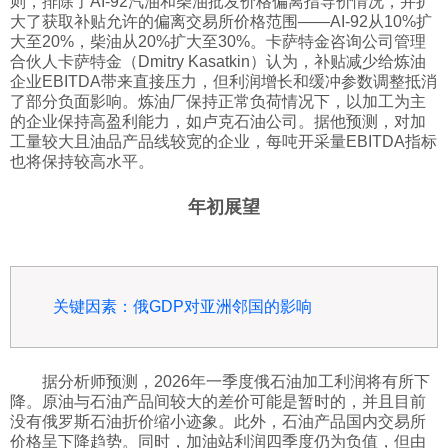
则，排除了AI-92汽油和柴油批发价格偏离指导价情况，并扩
大了获取补贴允许的偏离交易所价格范围——AI-92从10%扩
大至20%，柴油从20%扩大至30%。卡萨特金咨询公司管理
合伙人卡萨特金（Dmitry Kasatkin）认为，补贴减少给炼油
企业EBITDA带来直接压力，但利润增长和缓冲参数调整抵消
了部分负面影响。炼油厂保持正常负荷情况下，以加工为主
的企业保持高盈利能力，如卢克石油公司。据他预测，对加
工量较大且油品产品线较宽的企业，每吨开采量EBITDA指标
也将保持较高水平。
年初展望
关键因素：俄GDP对亚洲邻国的影响
据分析师预测，2026年一季度俄石油加工利润将有所下
降。原油与石油产品间较大的差价可能是暂时的，并且目前
没有俄罗斯石油折价缩小迹象。此外，石油产品国内交易所
价格呈下降趋势。同时，加油站利润四季度仍为负值，但由