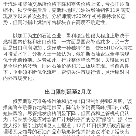
于汽油和柴油交易所价格下降和零售价格上涨，亏损正逐渐
缩小。秋季亏损后后，莫斯科地区加油站燃油销售11月底实
现夏季以来首次盈利。分析师预计2026年初将保持增长态
势，但同时指出燃油零售板块存在高度不确定性。
以加工为主的石油企业，盈利稳定性很大程度上取决于
燃料国内价格和出口价格。一方面是国家补贴减少，另一方
面是出口利润增加，这形成一种独特平衡，使EBITDA保持在
可接受水平。分析人士一致认为，俄罗斯石油企业全年表现
优于此前预期。尽管如此，行业整体增长有限，关键因素仍
是全球价格波动、国内石油价格和加工板块表现。当前条件
下，企业须不断优化流程，密切关注市场行情，灵活应对国
内外市场变化。
出口限制延至2月底
俄罗斯政府准备将汽油和柴油出口限制维持到2月底。该
措施旨在确保各地稳定供应，降低冬季消费高峰期国内市场
短缺风险。尽管批发价格明显下降，但官员和监管机构仍认
为，延长禁令是应对炼油厂计划外停产的必要“保险”。据《生
意人报》援引业内消息人士报道，12月15日俄罗斯政府副总
理诺瓦克领导的石油产品市场形势指挥部会议讨论了延长出