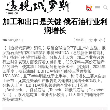
加工和出口是关键 俄石油行业利
首页
空军
财经
文艺
图片新闻
润增长
海军
商业
教育
高清图片
国际
陆军
工业
美食
漫画
【 字号：
大
中
小
】
2026年1月16日
军事合作
能源
娱乐
视频
【《透视俄罗斯》消息 】尽管全球油价下跌且卢布走强，俄
罗斯石油部门2025年第四季度EBITDA（息税折旧摊销前利
农业
图表
时政
润）指标仍有望大幅提高。分析人士认为，加工企业在改善
行业财务表现方面发挥着关键作用，低价原料与高价石油产
品的组合，使其加工利润达到创纪录水平。据预测，2025年
军事
四季度，俄石油部门EBITDA指标可能较三季度增长
15%-30%，且下半年明显优于上半年。利润增长主要来自加
工环节，尤其是柴油生产报告期内销售利润增长40%以上。
分析人士说，EBITDA增长领先的企业有巴什石油
评论
（Bashneft）、鞑靼石油（Tatneft）和俄气石油（Gazprom
Neft），原因是其加工业务占比较高，且大量生产国内外市
场畅销燃料。
经济