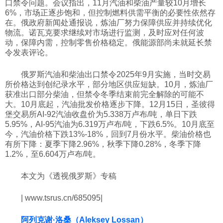
口禁令问题。会议指出，11月汽油和柴油产量较10月增长
6%，市场正逐步饱和，但控制燃料供需平衡的必要性依然存
在。俄政府新闻处通报说，炼油厂努力保障供应并持续优化
物流。诺瓦克要求继续对市场进行监测，及时应对任何波
动，保障内需，控制零售价格稳定。俄能源部尚未就延长禁
令发表评论。
俄罗斯汽油和柴油出口禁令2025年9月实施，当时交易
所价格达到创纪录水平，部分地区供应短缺。10月，炼油厂
获准出口部分柴油，但禁令冬季结束前完全解除的可能不
大。10月底起，汽油批发价格逐步下降。12月15日，圣彼得
堡交易所AI-92汽油收盘价为5.338万卢布/吨，单日下跌
5.95%，AI-95汽油为6.319万卢布/吨，下跌6.5%。10月底至
今，汽油价格下跌13%-18%，回到7月份水平。柴油价格也
有所下降：夏季下降2.96%，秋季下降0.28%，冬季下降
1.2%，至6.604万卢布/吨。
本文为《透视俄罗斯》专稿
| www.tsrus.cn/685095|
阿列克谢·洛桑（Aleksey Lossan）