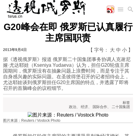
G20峰会在即 俄罗斯已认真履行
首页
空军
财经
文艺
图片新闻
主席国职责
海军
商业
教育
高清图片
国际
陆军
工业
美食
漫画
【 字号：
大
中
小
】
2013年9月4日
军事合作
能源
娱乐
视频
据《透视俄罗斯》报道 俄罗斯二十国集团事务协调人克谢尼
娅·尤达耶娃（Kseniya Yudaeva）认为，担任G20轮值主席
农业
图表
时政
国期间，俄罗斯没有在抽象问题上浪费时间，而是专注于其
自身感兴趣的实际问题。在圣彼得堡召开的记者招待会上，
尤达耶娃谈到俄罗斯担任G20主席国的特点，并透露了即将
军事
召开的首脑峰会的议程细节。
标签
评论
政治
、
经济
、
国际合作
、
二十国集团
图片来源：Reuters / Vostock Photo
经济