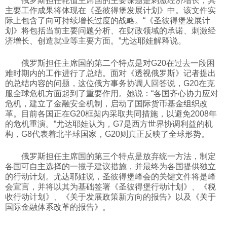
俄罗斯担任轮值主席国的主要课题是刺激经济增长，其
主要工作成果将体现在《圣彼得堡发展计划》中。该文件实
科技
际上包含了向可持续增长过度的战略。“《圣彼得堡发展计
划》将包括当前主要问题分析、在财政领域的承诺、刺激经
济增长、创造就业等主要方面。”尤达耶娃解释说。
社会
俄罗斯担任主席国的第二个特点是对G20在过去一段困
难时期内的工作进行了总结。面对《透视俄罗斯》记者提出
文化
的总结内容的问题，这位俄方事务协调人回答说，G20在克
服全球危机方面起到了重要作用。她说：“各国齐心协力应对
危机，建立了金融安全机制，启动了国际货币基金组织改
历史
革。目前各国正在G20框架内采取共同措施，以避免2008年
的危机重演。”尤达耶娃认为，G7是西方世界协调利益的机
构，G8代表着北半球国家，G20则真正反映了全球形势。
体育
俄罗斯担任主席国的第三个特点是放弃统一方法，制定
各国可自主选择的一揽子建议措施，并最终为各国提供独立
旅游
的行动计划。尤达耶娃说，圣彼得堡峰会的关键文件将是峰
会宣言，并将以其为基础签署《圣彼得堡行动计划》、《税
收行动计划》、《关于发展政策新方向的报告》以及《关于
视听
国际金融体系改革的报告》。