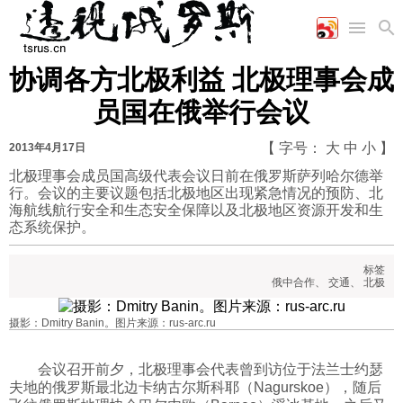
协调各方北极利益 北极理事会成
首页
空军
财经
文艺
图片新闻
员国在俄举行会议
海军
商业
教育
高清图片
国际
陆军
工业
美食
漫画
【 字号：
大
中
小
】
2013年4月17日
军事合作
能源
娱乐
视频
北极理事会成员国高级代表会议日前在俄罗斯萨列哈尔德举
行。会议的主要议题包括北极地区出现紧急情况的预防、北
农业
图表
时政
海航线航行安全和生态安全保障以及北极地区资源开发和生
态系统保护。
军事
标签
俄中合作
、
交通
、
北极
评论
摄影：Dmitry Banin。图片来源：rus-arc.ru
会议召开前夕，北极理事会代表曾到访位于法兰士约瑟
经济
夫地的俄罗斯最北边卡纳古尔斯科耶（Nagurskoe），随后