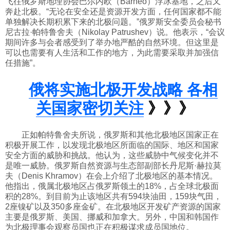
飞往俄罗斯地理协会巴尔内欧（Barneo）浮冰基地，之后又
奔赴北极。“无论在安全还是资源开发方面，任何国家都不能
科技
单独解决长期积累下来的北极问题。”俄罗斯安全委员会秘书
尼古拉·帕特鲁舍夫（Nikolay Patrushev）说。他表示，“会议
期间许多与会者感受到了举办地严酷的自然环境。但这里是
社会
可以也需要有人生活和工作的地方，为此需要采取并加强信
任措施”。
文化
俄将实施北极开发战略 各相
关国家密切关注
》》》
历史
正如帕特鲁舍夫所说，俄罗斯和其他北极地区国家正在
体育
积极开展工作，以发现北极地区所面临的国际、地区和国家
安全方面的威胁和挑战。他认为，这些威胁中气候变化并不
是唯一威胁。俄罗斯自然资源与生态部副部长丹尼斯·赫拉莫
夫（Denis Khramov）在会上介绍了北极地区的基本情况。
旅游
他指出，俄属北极地区占俄罗斯领土的18%，占全球北极面
积的28%。到目前为止该地区共有594块油田，159块气田，
2座镍矿以及350多座金矿。在北极地区开发矿产资源的国家
视听
主要是俄罗斯、美国、挪威和加拿大。另外，中国和韩国作
为北极理事会观察员国也正在积极谋求成员国地位。