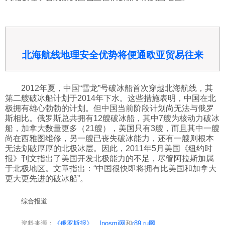
北海航线地理安全优势将便通欧亚贸易往来
2012年夏，中国“雪龙”号破冰船首次穿越北海航线，其
第二艘破冰船计划于2014年下水。这些措施表明，中国在北
极拥有雄心勃勃的计划。但中国当前阶段计划尚无法与俄罗
斯相比。俄罗斯总共拥有12艘破冰船，其中7艘为核动力破冰
船，加拿大数量更多（21艘），美国只有3艘，而且其中一艘
尚在西雅图维修，另一艘已丧失破冰能力，还有一艘则根本
无法划破厚厚的北极冰层。因此，2011年5月美国《纽约时
报》刊文指出了美国开发北极能力的不足，尽管阿拉斯加属
于北极地区。文章指出：“中国很快即将拥有比美国和加拿大
更大更先进的破冰船”。
综合报道
资料来源：
《俄罗斯报》
、
Inosmi网
和
r89.ru网