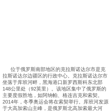
科技
社会
文化
历史
位于俄罗斯南部地区的克拉斯诺达尔市是克
体育
拉斯诺达尔边疆区的行政中心。克拉斯诺达尔市
坐落于库班河畔，黑海港口新罗西斯科东北部
旅游
148公里处（92英里）。该地区集中了俄罗斯的
主要度假胜地，如阿纳帕、格连吉克和索契。
2014年，冬季奥运会将在索契举行。库班河发源
视听
于大高加索山主峰，是俄罗斯北高加索最大河