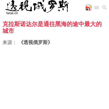
克拉斯诺达尔是通往黑海的途中最大的
首页
空军
财经
文艺
图片新闻
城市
海军
商业
教育
高清图片
国际
陆军
工业
美食
漫画
来源：
《透视俄罗斯》
军事合作
能源
娱乐
视频
农业
图表
时政
军事
评论
经济