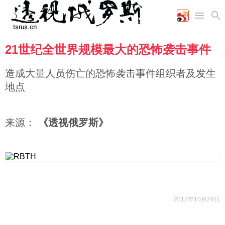
21世纪全世界规模最大的恐怖袭击事件
首页
空军
财经
文艺
图片新闻
海军
商业
教育
高清图片
造成大量人员伤亡的恐怖袭击事件组织者及发生
国际
陆军
工业
美食
漫画
地点
军事合作
能源
娱乐
视频
农业
图表
时政
来源：
《透视俄罗斯》
军事
评论
2012年10月26日
经济