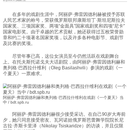
科技
在多年的戏剧生涯中，阿丽萨·弗雷因德利赫被授予苏联
人民艺术家的称号，荣获俄罗斯联邦康斯坦丁·斯坦尼斯拉夫
国家奖、三项国家奖、两项“金面具”国家戏剧奖和四项“尼卡”
社会
国家电影奖。由于卓越的艺术贡献，她还获得过五枚荣誉勋
章和约二十项著名国家奖项，以及许多各种电影节、戏剧节
及比赛的奖项。
文化
尽管年事已高，这位女演员至今仍然活跃在戏剧舞台
上。在托夫斯托诺戈夫大话剧院，由阿丽萨·弗雷因德利赫和
历史
奥列格·巴西拉什维利（Oleg Basilashvili）参演的戏剧《一
个夏天》一票难求。
体育
阿丽萨·弗雷因德利赫和奥列格·巴西拉什维利在戏剧《一个夏天》当
旅游
中 / bdt.spb.ru
阿丽萨·弗雷因德利赫很少接受采访。在自己90岁大寿前
视听
夕，她只同意接受密友、瓦冈诺娃俄罗斯芭蕾舞学院院长尼
古拉·齐斯卡里泽（Nikolay Tsiskaridze）的访谈，并且仅限