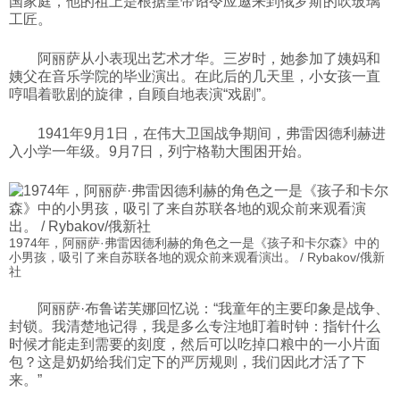
国家庭，他的祖上是根据皇帝诏令应邀来到俄罗斯的吹玻璃
工匠。
阿丽萨从小表现出艺术才华。三岁时，她参加了姨妈和
姨父在音乐学院的毕业演出。在此后的几天里，小女孩一直
哼唱着歌剧的旋律，自顾自地表演“戏剧”。
1941年9月1日，在伟大卫国战争期间，弗雷因德利赫进
入小学一年级。9月7日，列宁格勒大围困开始。
1974年，阿丽萨·弗雷因德利赫的角色之一是《孩子和卡尔森》中的
小男孩，吸引了来自苏联各地的观众前来观看演出。 / Rybakov/俄新
社
阿丽萨·布鲁诺芙娜回忆说：“我童年的主要印象是战争、
封锁。我清楚地记得，我是多么专注地盯着时钟：指针什么
时候才能走到需要的刻度，然后可以吃掉口粮中的一小片面
包？这是奶奶给我们定下的严厉规则，我们因此才活了下
来。”