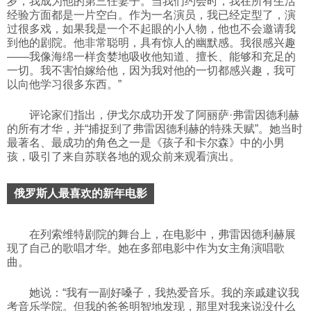
岁，我成为他的第三任妻子。当我们约会时，我在所有生活
经验方面都是一片空白。作为一名演员，我已经定型了，演
过很多戏，如果我是一个不起眼的小人物，他也不会邀请我
到他的剧院。他非常聪明，具有惊人的幽默感。我很感兴趣
——我像海绵一样贪婪地吸收他知道、擅长、能够和充足的
一切。我不害怕嫁给他，因为我对他的一切都感兴趣，我可
以向他学习很多东西。”
评论家们指出，伊戈尔成功开发了阿丽萨·弗雷因德利赫
的所有才华，并“捕捉到了弗雷因德利赫的特殊天赋”。她当时
最著名、最成功的角色之一是《孩子和卡尔森》中的小男
孩，吸引了来自苏联各地的观众前来观看演出。
俄罗斯人最喜欢的新年电影
在列索维特剧院的舞台上，在电影中，弗雷因德利赫展
现了自己的歌唱才华。她在多部电影中作为女主角演唱歌
曲。
她说：“我有一副好嗓子，我热爱音乐。我的亲戚建议我
考音乐学院。但我的爸爸明智地发现，那里对我来说没什么