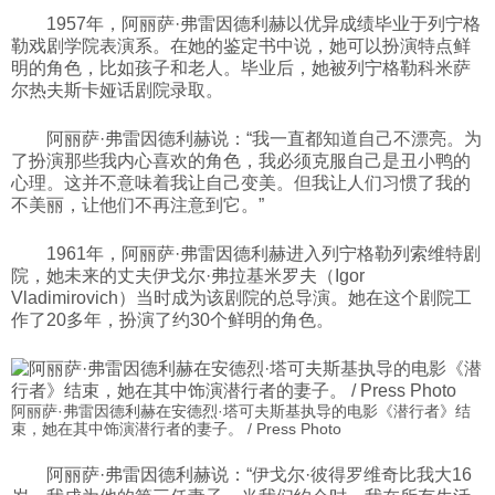
1957年，阿丽萨·弗雷因德利赫以优异成绩毕业于列宁格
勒戏剧学院表演系。在她的鉴定书中说，她可以扮演特点鲜
明的角色，比如孩子和老人。毕业后，她被列宁格勒科米萨
尔热夫斯卡娅话剧院录取。
阿丽萨·弗雷因德利赫说：“我一直都知道自己不漂亮。为
了扮演那些我内心喜欢的角色，我必须克服自己是丑小鸭的
心理。这并不意味着我让自己变美。但我让人们习惯了我的
不美丽，让他们不再注意到它。”
1961年，阿丽萨·弗雷因德利赫进入列宁格勒列索维特剧
院，她未来的丈夫伊戈尔·弗拉基米罗夫（Igor
Vladimirovich）当时成为该剧院的总导演。她在这个剧院工
作了20多年，扮演了约30个鲜明的角色。
阿丽萨·弗雷因德利赫在安德烈·塔可夫斯基执导的电影《潜行者》结
束，她在其中饰演潜行者的妻子。 / Press Photo
阿丽萨·弗雷因德利赫说：“伊戈尔·彼得罗维奇比我大16