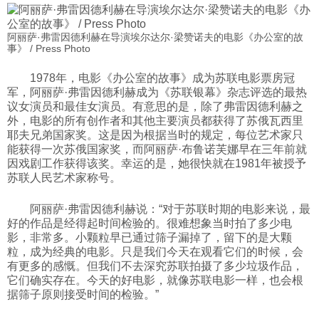
阿丽萨·弗雷因德利赫在导演埃尔达尔·梁赞诺夫的电影《办公室的故
事》 / Press Photo
1978年，电影《办公室的故事》成为苏联电影票房冠
军，阿丽萨·弗雷因德利赫成为《苏联银幕》杂志评选的最热
议女演员和最佳女演员。有意思的是，除了弗雷因德利赫之
外，电影的所有创作者和其他主要演员都获得了苏俄瓦西里
耶夫兄弟国家奖。这是因为根据当时的规定，每位艺术家只
能获得一次苏俄国家奖，而阿丽萨·布鲁诺芙娜早在三年前就
因戏剧工作获得该奖。幸运的是，她很快就在1981年被授予
苏联人民艺术家称号。
阿丽萨·弗雷因德利赫说：“对于苏联时期的电影来说，最
好的作品是经得起时间检验的。很难想象当时拍了多少电
影，非常多。小颗粒早已通过筛子漏掉了，留下的是大颗
粒，成为经典的电影。只是我们今天在观看它们的时候，会
有更多的感慨。但我们不去深究苏联拍摄了多少垃圾作品，
它们确实存在。今天的好电影，就像苏联电影一样，也会根
据筛子原则接受时间的检验。”