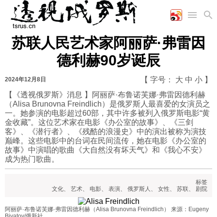
苏联人民艺术家阿丽萨·弗雷因
首页
空军
财经
文艺
图片新闻
德利赫90岁诞辰
海军
商业
教育
高清图片
国际
陆军
工业
美食
漫画
【 字号：
大
中
小
】
2024年12月8日
军事合作
能源
娱乐
视频
【《透视俄罗斯》消息 】阿丽萨·布鲁诺芙娜·弗雷因德利赫
（Alisa Brunovna Freindlich）是俄罗斯人最喜爱的女演员之
农业
图表
时政
一。她参演的电影超过60部，其中许多被列入俄罗斯电影“黄
金收藏”。这位艺术家在电影《办公室的故事》、《三剑
客》、《潜行者》、《残酷的浪漫史》中的演出被称为演技
军事
巅峰。这些电影中的台词在民间流传，她在电影《办公室的
故事》中演唱的歌曲《大自然没有坏天气》和《我心不安》
成为热门歌曲。
评论
标签
文化
、
艺术
、
电影
、
表演
、
俄罗斯人
、
女性
、
苏联
、
剧院
经济
阿丽萨·布鲁诺芙娜·弗雷因德利赫（Alisa Brunovna Freindlich） 来源：Eugeny
Biyatov/俄新社