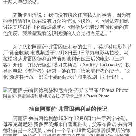
于两人单独谈话。
齐斯卡里泽说：“我们没有谈论任何私人的事情，因为有
些事情我们可以在没有听众的情况下谈论。<...>我试着和她
讨论某些创作上的辉煌成就<...>稍微从记者没有问过她的其
他角度。我希望观看这段视频的人会觉得有意思。”
为了庆祝阿丽萨·弗雷因德利赫的生日，“莫斯科电影制片
厂·黄金收藏”电视频道于12月8日至9日举办电影马拉松。马
拉松将从弗雷因德利赫饰演奥地利安妮王后的电影《三剑
客》开始，并以安德烈·塔可夫斯基（Andrey Tarkovsky）执
导的电影《潜行者》结束，她在其中饰演潜行者的妻子。“文
化”频道将播放一部关于她的纪录片和电视剧《驯悍记》。
阿丽萨·弗雷因德利赫和尼古拉·齐斯卡里泽 / Press Photo
摘自阿丽萨·弗雷因德利赫的传记
阿丽萨·弗雷因德利赫1934年12月8日出生于列宁格勒。
母亲克谢尼娅·费多罗芙娜来自普斯科夫，父亲布鲁诺·弗雷因
德利赫是一名演员，来自一个早在18世纪就移居俄罗斯的德