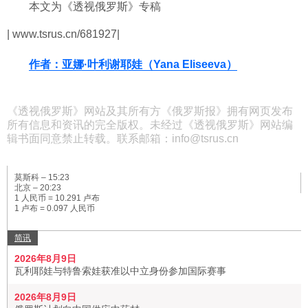
本文为《透视俄罗斯》专稿
| www.tsrus.cn/681927|
作者：亚娜·叶利谢耶娃（Yana Eliseeva）
《透视俄罗斯》网站及其所有方《俄罗斯报》拥有网页发布
所有信息和资讯的完全版权。未经过《透视俄罗斯》网站编
辑书面同意禁止转载。联系邮箱：info@tsrus.cn
莫斯科 –
15:23
北京 –
20:23
1 人民币 = 10.291 卢布
1 卢布 = 0.097 人民币
简讯
2026年8月9日
瓦利耶娃与特鲁索娃获准以中立身份参加国际赛事
2026年8月9日