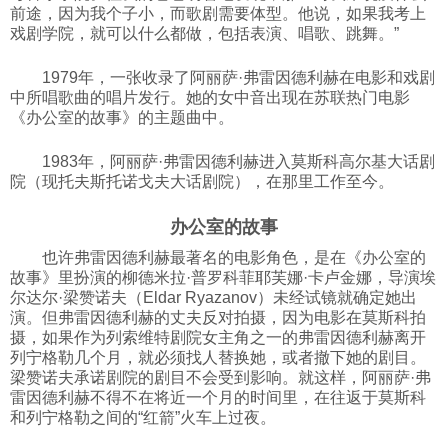
前途，因为我个子小，而歌剧需要体型。他说，如果我考上
戏剧学院，就可以什么都做，包括表演、唱歌、跳舞。”
1979年，一张收录了阿丽萨·弗雷因德利赫在电影和戏剧
中所唱歌曲的唱片发行。她的女中音出现在苏联热门电影
《办公室的故事》的主题曲中。
1983年，阿丽萨·弗雷因德利赫进入莫斯科高尔基大话剧
院（现托夫斯托诺戈夫大话剧院），在那里工作至今。
办公室的故事
也许弗雷因德利赫最著名的电影角色，是在《办公室的
故事》里扮演的柳德米拉·普罗科菲耶芙娜·卡卢金娜，导演埃
尔达尔·梁赞诺夫（Eldar Ryazanov）未经试镜就确定她出
演。但弗雷因德利赫的丈夫反对拍摄，因为电影在莫斯科拍
摄，如果作为列索维特剧院女主角之一的弗雷因德利赫离开
列宁格勒几个月，就必须找人替换她，或者撤下她的剧目。
梁赞诺夫承诺剧院的剧目不会受到影响。就这样，阿丽萨·弗
雷因德利赫不得不在将近一个月的时间里，在往返于莫斯科
和列宁格勒之间的“红箭”火车上过夜。