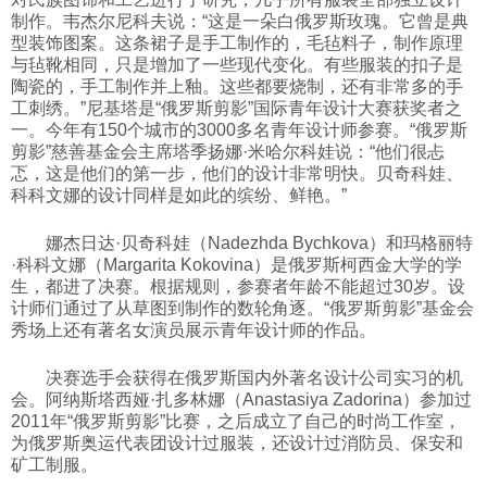
制作。韦杰尔尼科夫说：“这是一朵白俄罗斯玫瑰。它曾是典
型装饰图案。这条裙子是手工制作的，毛毡料子，制作原理
与毡靴相同，只是增加了一些现代变化。有些服装的扣子是
陶瓷的，手工制作并上釉。这些都要烧制，还有非常多的手
工刺绣。”尼基塔是“俄罗斯剪影”国际青年设计大赛获奖者之
一。今年有150个城市的3000多名青年设计师参赛。“俄罗斯
剪影”慈善基金会主席塔季扬娜·米哈尔科娃说：“他们很忐
忑，这是他们的第一步，他们的设计非常明快。贝奇科娃、
科科文娜的设计同样是如此的缤纷、鲜艳。”
娜杰日达·贝奇科娃（Nadezhda Bychkova）和玛格丽特
·科科文娜（Margarita Kokovina）是俄罗斯柯西金大学的学
生，都进了决赛。根据规则，参赛者年龄不能超过30岁。设
计师们通过了从草图到制作的数轮角逐。“俄罗斯剪影”基金会
秀场上还有著名女演员展示青年设计师的作品。
决赛选手会获得在俄罗斯国内外著名设计公司实习的机
会。阿纳斯塔西娅·扎多林娜（Anastasiya Zadorina）参加过
2011年“俄罗斯剪影”比赛，之后成立了自己的时尚工作室，
为俄罗斯奥运代表团设计过服装，还设计过消防员、保安和
矿工制服。