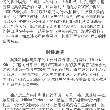
锐的职业嗅觉、组建团队的能力，大学时代组织过选美，也
曾有过莫名其妙的举动，如从涅瓦大街的办公室窗户抛洒
5000卢布钞票。影片以“访谈特写”形式拍摄，在没有主角的
情况下采访中学教师、因杜罗夫的加密货币贬值受损的投资
者以及杜罗夫很少公开露面的搭档伊利亚·佩列科普斯基等
人。导演认为，愿意说出全部真相的人很少，因此他亲自上
阵并出现在镜头中，试图使情节更富有张力。影片还回顾了
一些事件，如牵涉公司创意灵魂、其哥哥尼古拉·杜罗夫的性
骚扰疑云。
时装表演
莫斯科国际电影节的主要时装秀“俄罗斯剪影（Russian
Siluet）”也同时举行。电影节期间举办“俄罗斯剪影”基金会时
装秀已成为一项具有20多年历史的传统。青年设计师们展示
了新设计。根据传统，时装秀由青年设计大赛获奖者开启，
由电影节创始人尼基塔·米哈尔科夫的妻子塔季扬娜·米哈尔科
娃的慈善基金会举办。
生态皮三角头巾和毛毡裙子设计别具一格。尼基塔·韦杰
尔尼科夫（Nikita Vedernikov）是位白俄罗斯青年设计师，
其这一设计系列为农村题材，使用老奶奶箱子里的物件。他
对民族图饰和工艺进行了研究，几乎所有服装全部独立设计