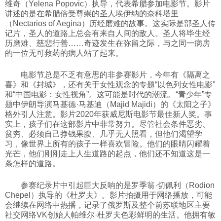
维奇（Yelena Popovic）执导，代表希腊参加电影节。影片
讲述的是在希腊倍受尊崇的圣人埃伊纳的奈科塔里
（Nectarios of Aegina）历经磨难的故事。这实际是部圣人传
记片，圣人的道路上总会有来自人间的敌人。圣人将毕生经
历磨难、慈悲行善……奇迹发生在弥留之际，与之同一病房
的一位无可救药的病人站了起来。
电影节总是不乏有意思的非参赛影片，今年有《隔离之
喜》和《封城》，还有关于女性观念的专题“以色列女性电影”
和“中国电影：女性视角”。这可能是时代的潮流。“青少年”专
题中伊朗导演马基德·马基迪（Majid Majidi）的《太阳之子》
格外引人注意。影片2020年获威尼斯电影节最佳新人奖。事
实上，孩子们在这部影片中非常努力。尽管社会条件恶劣、
贫穷、必须自己挣钱果腹、几乎无人照看，但他们渴望学
习，像世界上所有的孩子一样喜欢冒险。他们的眼睛闪耀着
光芒，他们刚刚走上人生道路的起点，他们还不知道这是一
条怎样的道路。
参赛纪录片中引起巨大反响的是罗季翁·切佩利（Rodion
Chepel）执导的《杜罗夫》。影片拍摄用于网络播放，可能
会继续在网络中热播，记录了俄罗斯及整个前苏联地区主要
社交网络VK创始人帕维尔·杜罗夫色彩鲜明的生活。他拥有敏