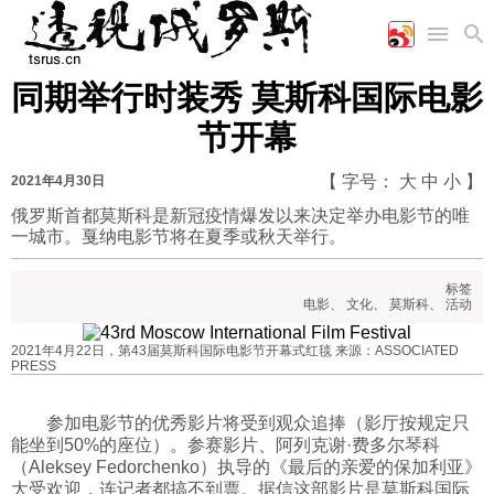
同期举行时装秀 莫斯科国际电影
首页
空军
财经
文艺
图片新闻
节开幕
海军
商业
教育
高清图片
国际
陆军
工业
美食
漫画
【 字号：
大
中
小
】
2021年4月30日
军事合作
能源
娱乐
视频
俄罗斯首都莫斯科是新冠疫情爆发以来决定举办电影节的唯
一城市。戛纳电影节将在夏季或秋天举行。
农业
图表
时政
标签
电影
、
文化
、
莫斯科
、
活动
军事
2021年4月22日，第43届莫斯科国际电影节开幕式红毯 来源：ASSOCIATED
PRESS
评论
参加电影节的优秀影片将受到观众追捧（影厅按规定只
能坐到50%的座位）。参赛影片、阿列克谢·费多尔琴科
经济
（Aleksey Fedorchenko）执导的《最后的亲爱的保加利亚》
大受欢迎，连记者都搞不到票。据信这部影片是莫斯科国际