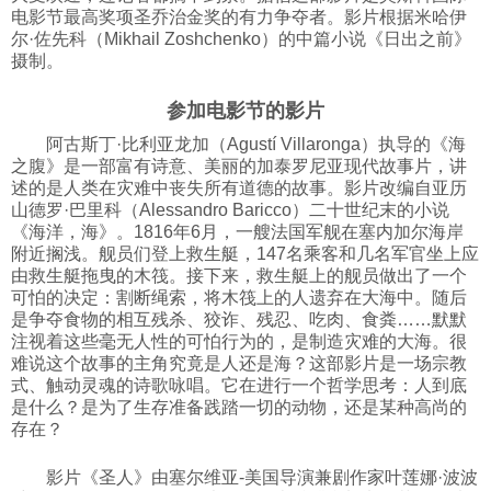
电影节最高奖项圣乔治金奖的有力争夺者。影片根据米哈伊
科技
尔·佐先科（Mikhail Zoshchenko）的中篇小说《日出之前》
摄制。
社会
参加电影节的影片
阿古斯丁·比利亚龙加（Agustí Villaronga）执导的《海
之腹》是一部富有诗意、美丽的加泰罗尼亚现代故事片，讲
文化
述的是人类在灾难中丧失所有道德的故事。影片改编自亚历
山德罗·巴里科（Alessandro Baricco）二十世纪末的小说
《海洋，海》。1816年6月，一艘法国军舰在塞内加尔海岸
历史
附近搁浅。舰员们登上救生艇，147名乘客和几名军官坐上应
由救生艇拖曳的木筏。接下来，救生艇上的舰员做出了一个
可怕的决定：割断绳索，将木筏上的人遗弃在大海中。随后
体育
是争夺食物的相互残杀、狡诈、残忍、吃肉、食粪……默默
注视着这些毫无人性的可怕行为的，是制造灾难的大海。很
难说这个故事的主角究竟是人还是海？这部影片是一场宗教
旅游
式、触动灵魂的诗歌咏唱。它在进行一个哲学思考：人到底
是什么？是为了生存准备践踏一切的动物，还是某种高尚的
存在？
视听
影片《圣人》由塞尔维亚-美国导演兼剧作家叶莲娜·波波