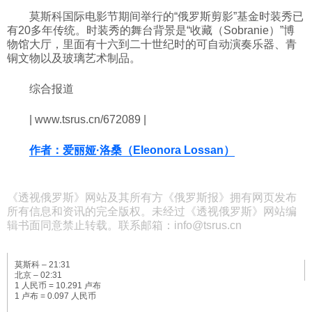
莫斯科国际电影节期间举行的“俄罗斯剪影”基金时装秀已
有20多年传统。时装秀的舞台背景是“收藏（Sobranie）”博
物馆大厅，里面有十六到二十世纪时的可自动演奏乐器、青
铜文物以及玻璃艺术制品。
综合报道
| www.tsrus.cn/672089 |
作者：爱丽娅·洛桑（Eleonora Lossan）
《透视俄罗斯》网站及其所有方《俄罗斯报》拥有网页发布
所有信息和资讯的完全版权。未经过《透视俄罗斯》网站编
辑书面同意禁止转载。联系邮箱：info@tsrus.cn
莫斯科 –
21:31
北京 –
02:31
1 人民币 = 10.291 卢布
1 卢布 = 0.097 人民币