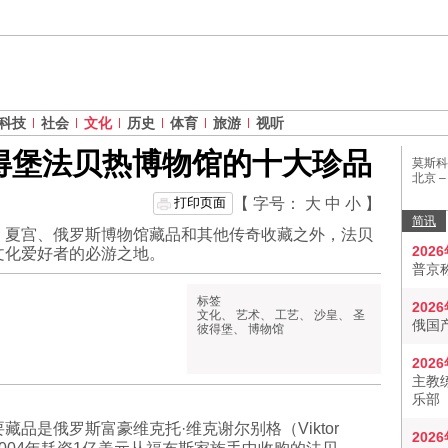
科技
社会
文化
历史
体育
旅游
视听
得堡法贝热博物馆的十大珍品
莫斯科
北京 
打印页面
【 字号：
大
中
小
】
简讯
、夏宫、俄罗斯博物馆藏品和其他传奇收藏之外，法贝
202
文化爱好者的必游之地。
普京
标签
202
文化
、
艺术
、
工艺
、
沙皇
、
圣
俄国
彼得堡
、
博物馆
202
主教
乐部
藏品是俄罗斯富豪维克托·维克谢尔别格（Viktor
202