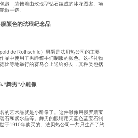
包裹，装饰着由玫瑰型钻石组成的冰花图案。项
能做手链。
手服颜色的珐琅纪念品
ld de Rothschild）男爵是法贝热公司的主要
作品中使用了男爵骑手们制服的颜色。这些礼物
德比等地举行的赛马会上送给好友，其种类包括
6.“舞男”小雕像
名的艺术品就是小雕像了。这件雕像用俄罗斯宝
碧石和紫水晶等。舞男的眼睛用天蓝色蓝宝石制
世于1910年购买的。法贝热公司一共只生产了约