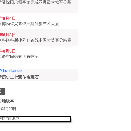
斯驻沈阳总领事馆完成亚洲最大俄军公墓
6年8月4日
金博物馆揭幕俄罗斯佛教艺术大展
6年8月3日
申科谈科斯捷列娃备战中国大奖赛分站赛
6年8月3日
员谈空间站有没有蚊子
斯历史上七颗传奇宝石
报
内地版本
年05月25日