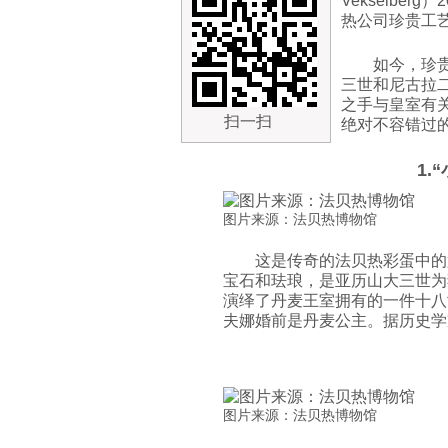
Vekselbe
热公司珍贵工
如今，珍
三世和尼古拉
之手与皇室有
扫一扫
绝对不容错过
1.
图片来源：法贝热博物馆
这是传奇的法贝热彩蛋中的
宝石和珐琅，是亚历山大三世为
演绎了丹麦王室拥有的一件十八
夫娜婚前是丹麦公主。据历史学
图片来源：法贝热博物馆