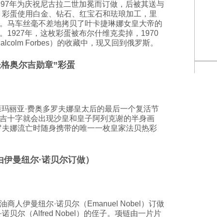
897年为庆祝尼古拉二世加冕而订做，后被其送与
。彩蛋使用白金、钻石、红宝石和珐琅加工，里
。马车丝毫不差地拷贝了叶卡捷琳娜女皇大帝的
1927年，这枚彩蛋被布尔什维克卖掉，1970
colm Forbes）的收藏中，现又回到俄罗斯。
“圣格奥尔吉勋章”彩蛋
母亲玛丽亚·费奥多罗夫娜皇太后的最后一个复活节
吉十字就会出现沙皇和皇子阿列克谢的半身画
罗夫娜流亡时随身携带的唯一一枚皇家法贝热彩
（由伊曼纽尔·诺贝尔订做）
人伊曼纽尔·诺贝尔（Emanuel Nobel）订做
贝尔（Alfred Nobel）的侄子。项链由一片片