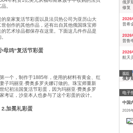
rg）2004年耗资1亿美元从福布斯家族手中收购的法贝
俄罗
艺品。
修复
202
贵的皇家复活节彩蛋以及法贝热公司为亚历山大
普希
二世创作的其他作品，还有出自其他俄国珠宝师
关的艺术珍品都保存在这里。下面这几件作品是
202
的。
普鲁
“小母鸡”复活节彩蛋
202
航天
视听
第一个，制作于1885年，使用的材料有黄金、红
俄罗
妻子玛丽亚·费奥多罗夫娜订做的。珠宝师重新
世纪初法国复活节彩蛋，因为玛丽亚·费奥多罗
电子
家考证，沙皇本人也参与了这个彩蛋的设计。
中国
2.加冕礼彩蛋
2026