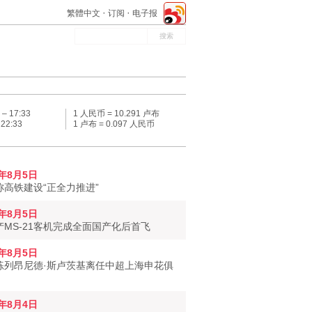
繁體中文
订阅
电子报
 –
17:33
1 人民币 = 10.291 卢布
–
22:33
1 卢布 = 0.097 人民币
6年8月5日
称高铁建设“正全力推进”
6年8月5日
产MS-21客机完成全面国产化后首飞
6年8月5日
练列昂尼德·斯卢茨基离任中超上海申花俱
6年8月4日