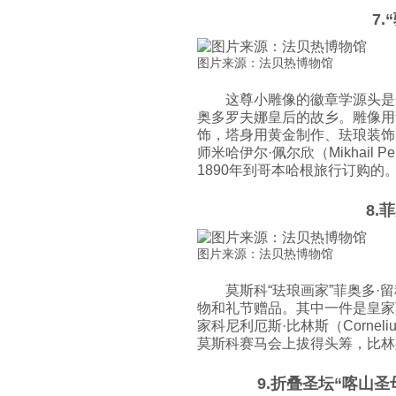
7
图片来源：法贝热博物馆
这尊小雕像的徽章学源头是
奥多罗夫娜皇后的故乡。雕像用
饰，塔身用黄金制作、珐琅装饰
师米哈伊尔·佩尔欣（Mikhail
1890年到哥本哈根旅行订购的
8.
图片来源：法贝热博物馆
莫斯科“珐琅画家”菲奥多·留科
物和礼节赠品。其中一件是皇家
家科尼利厄斯·比林斯（Cornelius
莫斯科赛马会上拔得头筹，比林
9.折叠圣坛“喀山