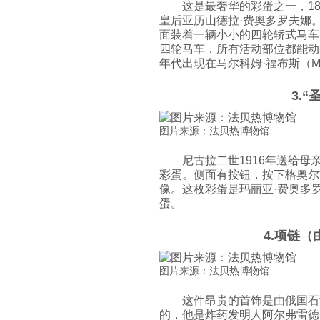
这是最奢华的彩蛋之一，1
皇后亚历山德拉·费奥多罗夫娜
面装着一辆小小的四轮轿式马车
四轮马车，所有活动部位都能动。
年代出现在马尔科姆·福布斯（Mal
3.
图片来源：法贝热博物馆
尼古拉二世1916年送给
彩蛋。侧面有按钮，按下格奥尔
像。这枚彩蛋是玛丽亚·费奥多
蛋。
4.项链
图片来源：法贝热博物馆
这件昂贵的首饰是由俄国石油商
的，他是炸药发明人阿尔弗雷德·诺