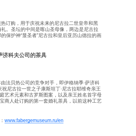
法贝热订购，用于庆祝未来的尼古拉二世皇帝和黑
婚礼。圣坛的中间是喀山圣母像，两边是尼古拉
娜的保护神“显圣者”尼古拉和皇后亚历山德拉的画
. 萨济科夫公司的茶具
8年由法贝热公司的竞争对手，即伊格纳季·萨济科
公司，为庆祝尼古拉一世之子康斯坦丁·尼古拉耶维奇亲王
庭艺术元素和古罗斯图案，以及亲王姓名首字母
宝商人处订购的第一套婚礼茶具，以前这种工艺
：
www.fabergemuseum.ru/en