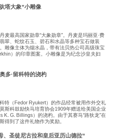
.“驮塔大象”小雕像
丹麦最高国家勋章“大象勋章”。丹麦是玛丽亚·费
翡翠、蛇纹石玉、碧石和水晶等多种宝石做装
。雕像主体为烟水晶，带有法贝热公司高级珠宝
 Perkhin）的印章图案。小雕像是为纪念沙皇夫妇
。
菲奥多·留科特的浇杓
特（Fedor Ryukert）的作品经常被用作外交礼
莫斯科鼓励快马培育协会1909年赠送给美国企业
 K. G. Billings）的浇杓。由于其赛马“路狄龙”在
斯得到了这件礼物作为奖励。
圣母、圣徒尼古拉和皇后亚历山德拉”