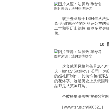
图片来源：法贝热博物馆
该折叠圣坛于1894年从
森-达姆施塔特的阿丽萨公主的
二世和亚历山德拉·费奥多罗夫
像。
10
图片来源：法贝热博物馆
这套俄国风格的茶具184
夫（Ignaty Sazikov）
的婚礼而制作。其装饰包括拜占
的花体字。这是历史上从俄国珠
品都是从英国订购。
圣彼得堡法贝热博物馆官网
| www.tsrus.cn/660321 |