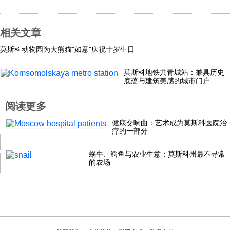
科技
相关文章
社会
莫斯科动物园为大熊猫"如意"庆祝十岁生日
莫斯科地铁共青城站：兼具历史
文化
底蕴与建筑美感的城市门户
阅读更多
历史
健康交响曲：艺术成为莫斯科医院治
疗的一部分
体育
蜗牛、鳄鱼与农业生意：莫斯科州最不寻常
的农场
旅游
视听