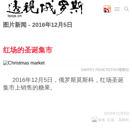
图片新闻 -
2016年12月5日
首页
空军
财经
文艺
图片新闻
海军
商业
教育
高清图片
国际
陆军
工业
美食
漫画
红场的圣诞集市
军事合作
能源
娱乐
视频
农业
图表
时政
DMITRY FEOKTISTOV/塔斯社
2016年12月5日，俄罗斯莫斯科，红场圣诞
军事
集市上销售的糖果。
评论
2016年12月5日
标签:
红场
、
莫斯科
经济