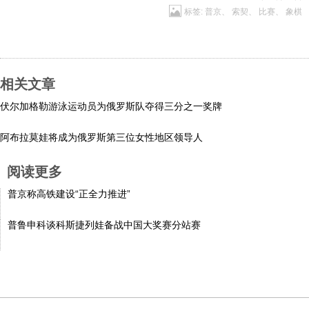
标签:
普京
、
索契
、
比赛
、
象棋
科技
社会
相关文章
文化
伏尔加格勒游泳运动员为俄罗斯队夺得三分之一奖牌
阿布拉莫娃将成为俄罗斯第三位女性地区领导人
历史
阅读更多
体育
普京称高铁建设“正全力推进”
普鲁申科谈科斯捷列娃备战中国大奖赛分站赛
旅游
视听