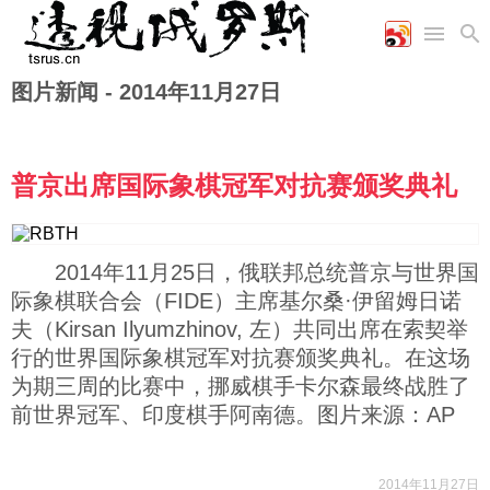
图片新闻 -
2014年11月27日
首页
空军
财经
文艺
图片新闻
海军
商业
教育
高清图片
国际
陆军
工业
美食
漫画
普京出席国际象棋冠军对抗赛颁奖典礼
军事合作
能源
娱乐
视频
农业
图表
时政
2014年11月25日，俄联邦总统普京与世界国
际象棋联合会（
FIDE
）主席基尔桑·伊留姆日诺
军事
夫（
Kirsan Ilyumzhinov,
左
）共同出席在索契举
行的世界国际象棋冠军对抗赛颁奖典礼。在这场
评论
为期三周的比赛中，挪威棋手卡尔森最终战胜了
前世界冠军、印度棋手阿南德。图片来源：AP
经济
2014年11月27日