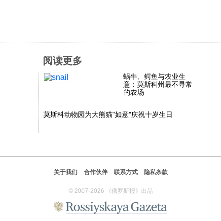
阅读更多
蜗牛、鳄鱼与农业生
意：莫斯科州最不寻常
的农场
莫斯科动物园为大熊猫"如意"庆祝十岁生日
关于我们
合作伙伴
联系方式
隐私条款
© 2007-2026 《俄罗斯报》出品