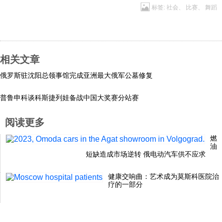
标签:
社会
、
比赛
、
舞蹈
科技
社会
相关文章
俄罗斯驻沈阳总领事馆完成亚洲最大俄军公墓修复
文化
普鲁申科谈科斯捷列娃备战中国大奖赛分站赛
历史
阅读更多
燃
体育
油
短缺造成市场逆转 俄电动汽车供不应求
旅游
健康交响曲：艺术成为莫斯科医院治
疗的一部分
视听