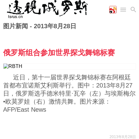
图片新闻 -
2013年8月28日
首页
空军
财经
文艺
图片新闻
海军
商业
教育
高清图片
国际
陆军
工业
美食
漫画
俄罗斯组合参加世界探戈舞锦标赛
军事合作
能源
娱乐
视频
农业
图表
时政
近日，第十一届世界探戈舞锦标赛在阿根廷
首都布宜诺斯艾利斯举行。图中：2013年8月27
军事
日，俄罗斯选手德米特里·瓦辛（左）与埃斯梅尔
•欧莫罗娃（右）激情共舞。图片来源：
评论
AFP/East News
经济
2013年8月28日