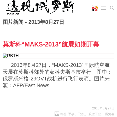
图片新闻 -
2013年8月27日
首页
空军
财经
文艺
图片新闻
海军
商业
教育
高清图片
国际
陆军
工业
美食
漫画
莫斯科“MAKS-2013”航展如期开幕
军事合作
能源
娱乐
视频
农业
图表
时政
2013年8月27日，“MAKS-2013”国际航空航
天展在莫斯科郊外的茹科夫斯基市举行。图中：
军事
俄罗斯米格-29OVT战机进行飞行表演。图片来
源：AFP/East News
评论
经济
2013年8月27日
标签:
军事
、
飞机
、
航空工业
、
展览会