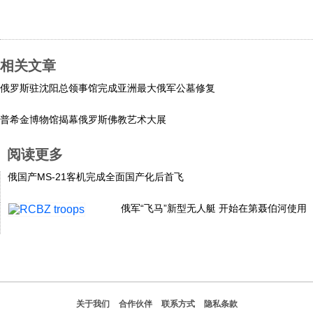
科技
社会
相关文章
俄罗斯驻沈阳总领事馆完成亚洲最大俄军公墓修复
文化
普希金博物馆揭幕俄罗斯佛教艺术大展
历史
阅读更多
俄国产MS-21客机完成全面国产化后首飞
体育
俄军“飞马”新型无人艇 开始在第聂伯河使用
旅游
视听
关于我们
合作伙伴
联系方式
隐私条款