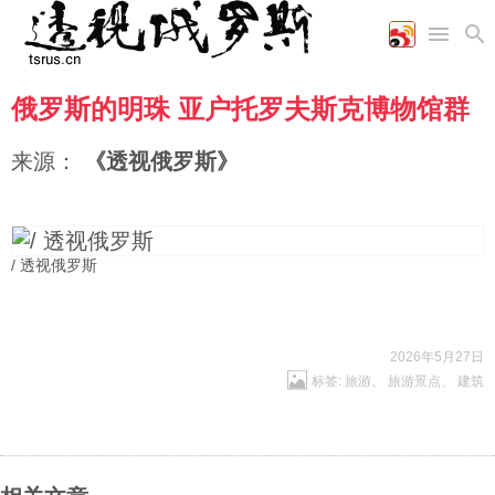
俄罗斯的明珠 亚户托罗夫斯克博物馆群
首页
空军
财经
文艺
图片新闻
海军
商业
教育
高清图片
来源：
《透视俄罗斯》
国际
陆军
工业
美食
漫画
军事合作
能源
娱乐
视频
农业
图表
时政
/ 透视俄罗斯
军事
2026年5月27日
标签:
旅游
、
旅游景点
、
建筑
评论
经济