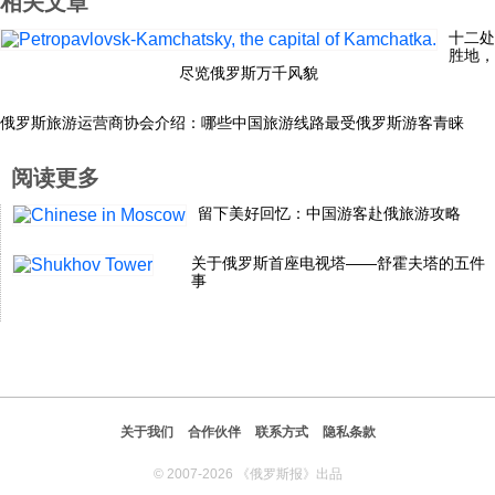
相关文章
科技
十二处
胜地，
尽览俄罗斯万千风貌
社会
俄罗斯旅游运营商协会介绍：哪些中国旅游线路最受俄罗斯游客青睐
文化
阅读更多
留下美好回忆：中国游客赴俄旅游攻略
历史
关于俄罗斯首座电视塔——舒霍夫塔的五件
事
体育
旅游
关于我们
合作伙伴
联系方式
隐私条款
视听
© 2007-2026 《俄罗斯报》出品