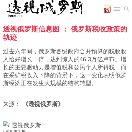
透视俄罗斯信息图 ： 俄罗斯税收政策的
首页
空军
财经
文艺
图片新闻
轨迹
海军
商业
教育
高清图片
国际
陆军
工业
美食
漫画
过去六年间，俄罗斯各级政府合并预算的税收收
军事合作
能源
娱乐
视频
入恰好增长一倍，达到惊人的46.3万亿卢布。增
农业
图表
时政
长的主要驱动力是增值税和公民个人所得税，而
在采矿税收入下降的背景下，这一变化表明俄罗
斯经济正在发生大规模的结构转型。
军事
评论
来源：
《透视俄罗斯》
经济
/ 透视俄罗斯