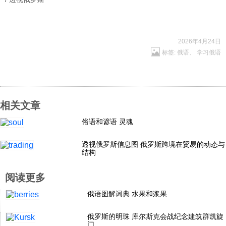
科技
2026年4月24日
社会
标签:
俄语
、
学习俄语
文化
相关文章
历史
俗语和谚语 灵魂
体育
透视俄罗斯信息图 俄罗斯跨境在贸易的动态与
结构
旅游
阅读更多
俄语图解词典 水果和浆果
视听
俄罗斯的明珠 库尔斯克会战纪念建筑群凯旋
门