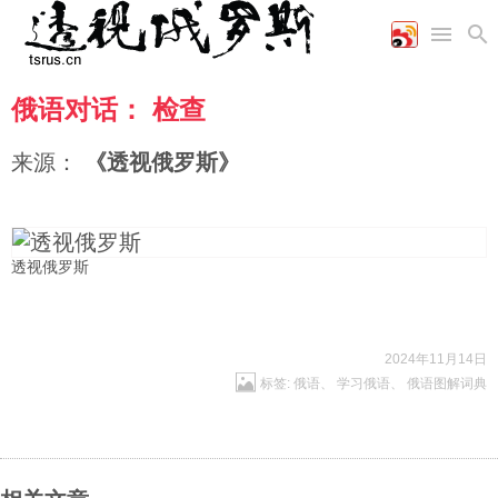
俄语对话： 检查
首页
空军
财经
文艺
图片新闻
海军
商业
教育
高清图片
来源：
《透视俄罗斯》
国际
陆军
工业
美食
漫画
军事合作
能源
娱乐
视频
农业
图表
时政
透视俄罗斯
军事
2024年11月14日
标签:
俄语
、
学习俄语
、
俄语图解词典
评论
经济