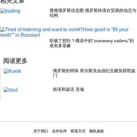
相关文章
科技
透视俄罗斯信息图 俄罗斯跨境在贸易的动态与
结构
社会
听腻了想吐？俄语中的“оскомину набить”到
底有多形象
文化
阅读更多
历史
俄罗斯的明珠 库尔斯克会战纪念建筑群凯旋
门
体育
俗语和谚语 灵魂
旅游
视听
关于我们
合作伙伴
联系方式
隐私条款