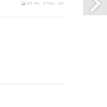
标签:
俄语
、
学习俄语
、
谚语