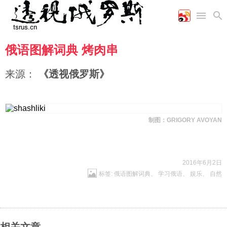
俄语图解词典 烤肉串
首页
空军
财经
文艺
图片新闻
海军
商业
教育
高清图片
来源：
《透视俄罗斯》
国际
陆军
工业
美食
漫画
军事合作
能源
娱乐
视频
农业
图表
时政
制图：GRIGORY AVOYAN
军事
2016年6月2日
标签:
俄语图解词典
、
学习俄语
、
娱乐
、
自然
评论
经济