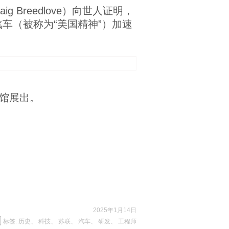
 Breedlove）向世人证明，
车（被称为“美国精神”）加速
馆展出。
2025年1月14日
标签:
历史
、
科技
、
苏联
、
汽车
、
研发
、
工程师