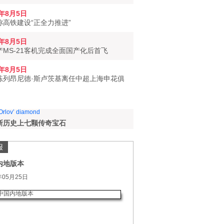
6年8月5日
称高铁建设“正全力推进”
6年8月5日
产MS-21客机完成全面国产化后首飞
6年8月5日
练列昂尼德·斯卢茨基离任中超上海申花俱
斯历史上七颗传奇宝石
报
内地版本
年05月25日