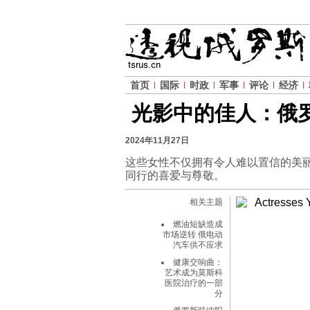
首页
国际
时政
军事
评论
经济
光影中的佳人：俄
2024年11月27日
这些女性不仅拥有令人难以置信的美
同行的喜爱与尊敬。
相关主题
燃油短缺造成
市场逆转 俄电动
汽车供不应求
健康交响曲：
艺术成为莫斯科
医院治疗的一部
分