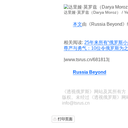
达里娅·莫罗兹（Darya Moroz） / Yek
本文
由《Russia Beyo
相关阅读:
25年来所有“俄罗斯小
尊严与勇气：10位令俄罗斯为
|www.tsrus.cn/681813|
Russia Beyond
《透视俄罗斯》网站及其所有方
版权。未经过《透视俄罗斯》网
info@tsrus.cn
打印页面