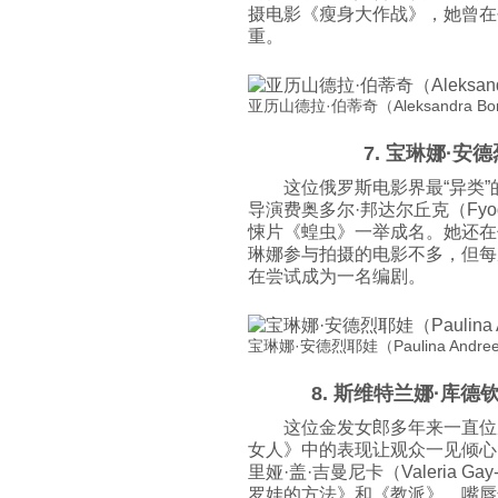
摄电影《瘦身大作战》，她曾在
重。
亚历山德拉·伯蒂奇（Aleksandra Bortic
7. 宝琳娜·安德烈
这位俄罗斯电影界最“异类
导演费奥多尔·邦达尔丘克（Fyod
悚片《蝗虫》一举成名。她还在
琳娜参与拍摄的电影不多，但每
在尝试成为一名编剧。
宝琳娜·安德烈耶娃（Paulina Andreeva
8. 斯维特兰娜·库德钦科
这位金发女郎多年来一直位
女人》中的表现让观众一见倾心
里娅·盖·吉曼尼卡（Valeria 
罗娃的方法》和《教派》。嘴唇