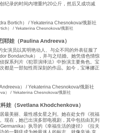
创纪录的时间内增重约20公斤，然后又成功减
h） / Yekaterina Chesnokova/俄新社
耶娃（Paulina Andreeva）
”的女演员以其明艳动人、与众不同的外表征服了
or Bondarchuk），并与之结婚。她凭借色情惊
侦探系列片《犯罪演绎法》中扮演主要角色。宝
次都是一部知性而深刻的作品。如今，宝琳娜正
） / Yekaterina Chesnokova/俄新社
娃（Svetlana Khodchenkova）
居最美丽、最性感女星之列。她在处女作《祝福
。现在，她已出演多部电视剧，其中包括由瓦列
Gay-Germanika）执导的《幸福生活的捷径》《拉夫
边的一颗痣成为她最迷人的标志，就像辛迪·克