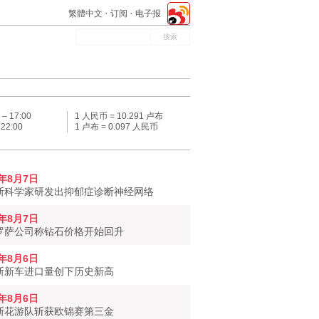
繁體中文
订阅
电子报
 –
17:00
1 人民币 = 10.291 卢布
–
22:00
1 卢布 = 0.097 人民币
6年8月7日
斯科学家研发出抑郁症诊断神经网络
6年8月7日
罗萨公司称钻石价格开始回升
6年8月6日
斯新车进口量创下历史新高
6年8月6日
斯花游队斩获欧锦赛第三金