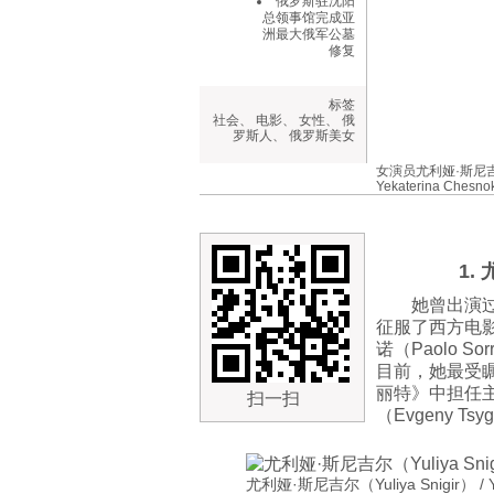
俄罗斯驻沈阳
总领事馆完成亚
洲最大俄军公墓
修复
标签
社会
、
电影
、
女性
、
俄
罗斯人
、
俄罗斯美女
女演员尤利娅·斯尼
Yekaterina Ches
1.
她曾出演
征服了西方电
诺（Paolo 
目前，她最受瞩
丽特》中担任
扫一扫
（Evgeny 
尤利娅·斯尼吉尔（Yuliya Snigir） / Y