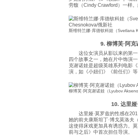
劳馥（Cindy Crawfor
斯维特兰娜·库德钦科娃（Svetlana Khodc
9. 柳博芙·阿克
这位女演员从影以来的第一
四个故事之一，她在片中饰演一
克谢诺娃是超级英雄系列电影《
演，如《小妞们》《前任们》等
柳博芙·阿克谢诺娃（Lyubov Aksenova）
10. 达里娅
达里娅·莫罗兹的性感在2
她的前夫康斯坦丁·博戈莫洛夫（Kon
这使得床戏更加具有诱惑力。莫
前与之后》中首次担任导演。