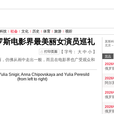
科技
社会
文化
历史
体育
旅游
视听
罗斯电影界最美丽女演员巡礼
莫斯科
北京 
打印页面
【 字号：
大
中
小
】
简讯
丽，仿佛从画中走出一般，而且在电影界也广受观众和
202
俄罗
202
阿尔
202
俄罗
202
俄罗