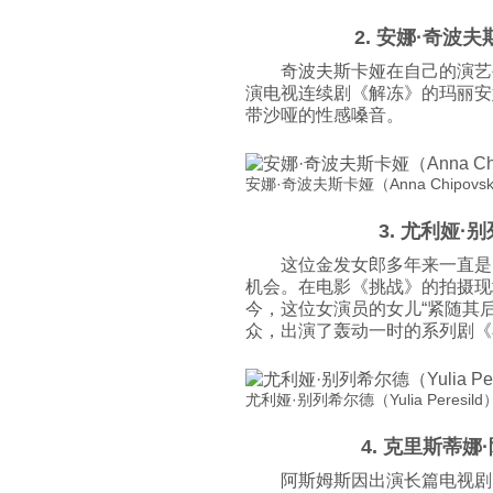
2. 安娜·奇波夫斯
奇波夫斯卡娅在自己的演艺
演电视连续剧《解冻》的玛丽安
带沙哑的性感嗓音。
安娜·奇波夫斯卡娅（Anna Chipovskaya
3. 尤利娅·别列
这位金发女郎多年来一直是
机会。在电影《挑战》的拍摄现
今，这位女演员的女儿“紧随其后
众，出演了轰动一时的系列剧《小男孩的
尤利娅·别列希尔德（Yulia Peresild） /
4. 克里斯蒂娜·
阿斯姆斯因出演长篇电视剧