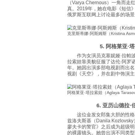
（Varya Chernous）
真。2019年，她在电影《短
俄罗斯互联网上讨论最多的场景
克里斯蒂娜·阿斯姆斯（Kristina Asmus）
5. 阿格莱亚·塔
作为女演员克塞妮娅·拉帕波特（
拉索娃靠美貌征服了达伦·阿罗诺夫斯基
年。她因出演多部电视剧而出名
视剧《天空》，并在剧中饰演主
阿格莱亚·塔拉索娃（Aglaya Tarasova）
6. 亚历山德拉·伯蒂
这位金发女郎集大胆的性格
兹洛夫斯基（Danila Kozl
廖夫卡的警官》之后成为超级明
的裸露镜头。她曾出演不同类型