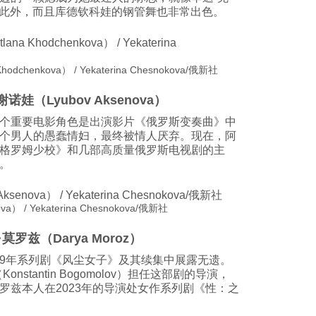
d）一样。此外，而且库德钦科娃的钢管舞也非常出色。
henkova） / Yekaterina Chesnokova/俄新社
谢诺娃（Lyubov Aksenova）
个重要电影角色是出演影片《俄罗斯变奏曲》中
个男人的愚蠢情妇，最终被情人厌弃。现在，阿
格罗姆少校》和几部高质量俄罗斯电视剧的主
。
 / Yekaterina Chesnokova/俄新社
·莫罗兹（Darya Moroz）
019年系列剧《风尘女子》及其续集中展露无遗。
stantin Bogomolov）担任这部剧的导演，
罗兹本人在2023年的导演处女作系列剧《性：之