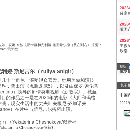
202
普京
202
俄国
202
吉尔、安娜·奇波夫斯卡娅和尤利娅·佩雷希尔德（从左到右） 来源：
主教
nokova/俄新社
乐部
视听
 尤利娅·斯尼吉尔（Yuliya Snigir）
俄罗
过几十个角色，深受观众喜爱。她用美貌和演技
电子
影界，曾出演《虎胆龙威5》，以及由保罗·索伦蒂
Sorrentino）执导的剧情类电视剧《新教宗》。截至
中国
目的作品之一是在2024年的电影《大师和玛格
2026
主演，现实生活中的丈夫叶夫根尼·齐加诺夫
Tsyganov）在片中与斯尼吉尔搭档出演。
ekaterina Chesnokova/俄新社