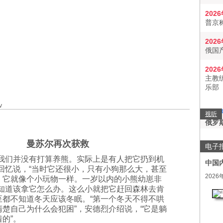
202
普京
202
俄国
202
主教
乐部
v
视听
俄罗
曼苏尔再次获救
电子
，我们并没有打算养熊。实际上是有人把它扔到机
中国
回忆说，“当时它还很小，只有小狗那么大，甚至
2026
。它就像个小玩物一样。一岁以内的小熊幼崽非
人知道该拿它怎么办。这么小就把它赶回森林去肯
至都不知道冬天应该冬眠。“第一个冬天不得不哄
楚自己为什么会犯困”，安德烈介绍说，“它是躺
的”。