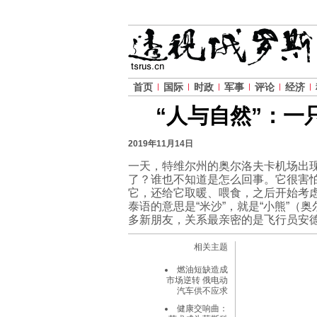
首页
国际
时政
军事
评论
经济
“人与自然”：一
2019年11月14日
一天，特维尔州的奥尔洛夫卡机场出
了？谁也不知道是怎么回事。它很害
它，还给它取暖、喂食，之后开始考虑
泰语的意思是“米沙”，就是“小熊”
多新朋友，关系最亲密的是飞行员安德烈·伊
相关主题
燃油短缺造成
市场逆转 俄电动
汽车供不应求
健康交响曲：