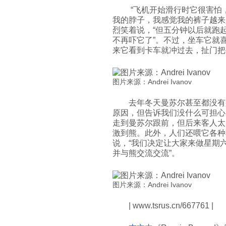
“飞机开始滑行时它很害怕
我的脖子，我感觉我的裤子越来
烈笑着说，“但五分钟以后就跑
不再吓它了”。不过，坐车它就
来它看到卡车就冲过去，扯门把
图片来源：Andrei Ivanov
去年冬天曼苏尔甚至都没有
原因，但告诉我们没什么可担心
走到曼苏尔跟前，但后来客人太
激到熊。此外，人们还喂它各种
说，“我们决定让大家来做星期
并与熊交流交流”。
图片来源：Andrei Ivanov
| www.tsrus.cn/667761 |