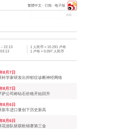
繁體中文
订阅
电子报
 –
22:13
1 人民币 = 10.291 卢布
–
03:13
1 卢布 = 0.097 人民币
6年8月7日
斯科学家研发出抑郁症诊断神经网络
6年8月7日
罗萨公司称钻石价格开始回升
6年8月6日
斯新车进口量创下历史新高
6年8月6日
斯花游队斩获欧锦赛第三金