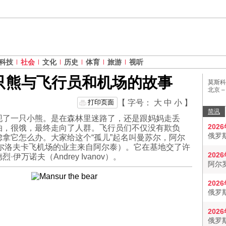
科技
社会
文化
历史
体育
旅游
视听
只熊与飞行员和机场的故事
莫斯科
北京 
打印页面
【 字号：
大
中
小
】
简讯
现了一只小熊。是在森林里迷路了，还是跟妈妈走丢
202
怕，很饿，最终走向了人群。飞行员们不仅没有欺负
俄罗
拿它怎么办。大家给这个“孤儿”起名叫曼苏尔，阿尔
（奥尔洛夫卡飞机场的业主来自阿尔泰）。它在基地交了许
202
万诺夫（Andrey Ivanov）。
阿尔
202
俄罗
202
俄罗