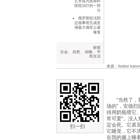
艺术成为莫斯科
医院治疗的一部
分
俄罗斯驻沈阳
总领事馆完成亚
洲最大俄军公墓
修复
标签
社会
、
自然
、
动物
、
平
民生活
来源：Andrei Ivano
“当然了
场的”，安德烈
得用奶瓶喂它
常可爱”。没
定会死。它甚
扫一扫
它睡觉，它不清
在我的腿上睡着