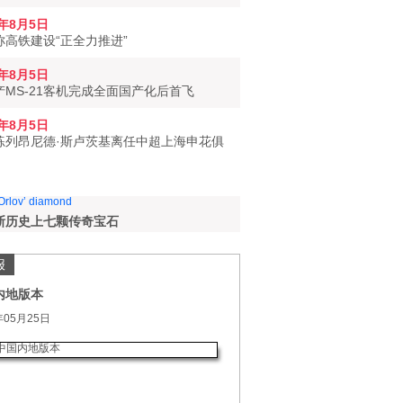
6年8月5日
称高铁建设“正全力推进”
6年8月5日
产MS-21客机完成全面国产化后首飞
6年8月5日
练列昂尼德·斯卢茨基离任中超上海申花俱
斯历史上七颗传奇宝石
报
内地版本
年05月25日