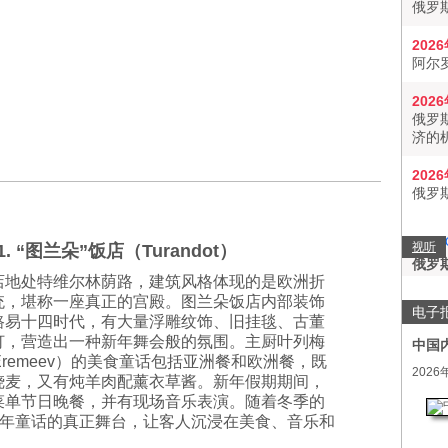
俄罗
202
阿尔
202
俄罗
济的
202
俄罗
视听
1. “图兰朵”饭店（Turandot）
俄罗
店地处特维尔林荫路，建筑风格体现的是欧洲折
统，堪称一座真正的宫殿。图兰朵饭店内部装饰
电子
路易十四时代，有大量浮雕纹饰、旧挂毯、古董
灯，营造出一种新年舞会般的氛围。主厨叶列梅
中国
y Eremeev）的美食童话包括亚洲餐和欧洲餐，既
2026
烧麦，又有炖羊肉配薰衣草酱。新年假期期间，
菜单节日晚餐，并有现场音乐表演。随着冬季的
年童话的真正舞台，让客人沉浸在美食、音乐和