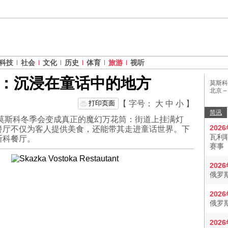
科技
社会
文化
历史
体育
旅游
视听
：沉浸在童话中的地方
莫斯科
北京 
打印页面
【 字号：
大
中
小
】
简讯
莫斯科冬季会变成真正的魔幻万花筒：街道上挂满灯
202
餐厅不仅为客人提供美食，还能带其走进童话世界。下
瓦利
斯科餐厅。
赛事
202
俄罗
202
俄罗
202