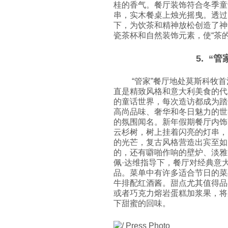
桂的香气。餐厅装饰符合冬季童
串，实木餐桌上烛光摇曳。透过
下，为饮茶和精神放松创造了神
瓷茶杯和自然装饰元素，使“茶
5. “管
“管家”餐厅地处莫斯科牧
直是精致风格和意大利美食的代
的童话世界，每次造访都成为踏
高尚品味、奢华和冬日魅力的世
的氛围闻名。新年假期餐厅内饰
云杉树，树上挂着闪亮的灯串，
的光芒，复古风格营造出宾至如
的，还有噼啪作响的壁炉、淡雅
佩·达维指导下，餐厅对经典意
品。菜单中有许多适合节日的菜
牛排配红酒酱。甜点尤其值得品
或者巧克力熔岩蛋糕加浆果，将
下甜蜜的回味。