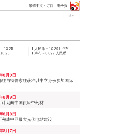
繁體中文
订阅
电子报
 –
13:25
1 人民币 = 10.291 卢布
–
18:25
1 卢布 = 0.097 人民币
6年8月9日
耶娃与特鲁索娃获准以中立身份参加国际
6年8月9日
斯计划向中国供应中药材
6年8月8日
斯完成中亚最大光伏电站建设
6年8月7日