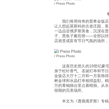
/ Press Photo
我们将用传奇的普希金饭店
让人想起莫斯科的古老庄园，客
一边品尝俄罗斯美食，沉浸在普
子、黑鱼子酱煎饼——全部以经
店就变成富有节日气氛的场所，
/ Press Photo
这座历史悠久的19世纪豪
身于松针香气、圣诞灯串和节日
金饭店大厅十二月和一月装饰得
树金球和水晶灯串相得益彰。精
方的青铜烛台里点着蜡烛。从水
假期的完美场所。
本文为《透视俄罗斯》专稿