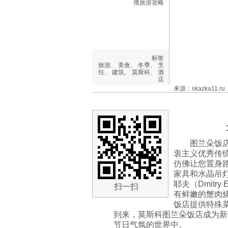
俄旅游攻略
标签
旅游
、
美食
、
冬季
、
烹
饪
、
建筑
、
莫斯科
、
酒
店
来源：skazka11.ru
图兰朵饭
衷主义优秀传
仿佛让您置身
家具和水晶吊
耶夫（Dmitr
扫一扫
有鲜嫩的蟹肉
饭店提供特殊
到来，莫斯科图兰朵饭店成为新
节日气氛的世界中。