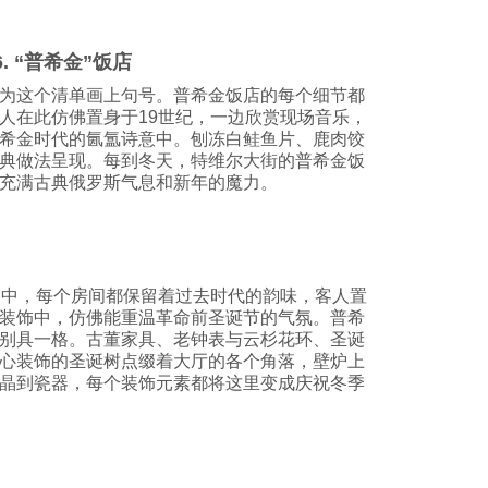
6. “普希金”饭店
为这个清单画上句号。普希金饭店的每个细节都
人在此仿佛置身于19世纪，一边欣赏现场音乐，
希金时代的氤氲诗意中。刨冻白鲑鱼片、鹿肉饺
典做法呈现。每到冬天，特维尔大街的普希金饭
充满古典俄罗斯气息和新年的魔力。
宅中，每个房间都保留着过去时代的韵味，客人置
装饰中，仿佛能重温革命前圣诞节的气氛。普希
别具一格。古董家具、老钟表与云杉花环、圣诞
心装饰的圣诞树点缀着大厅的各个角落，壁炉上
晶到瓷器，每个装饰元素都将这里变成庆祝冬季