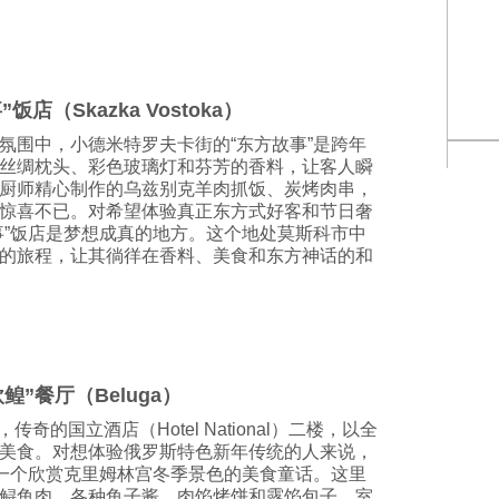
”饭店（Skazka Vostoka）
氛围中，小德米特罗夫卡街的“东方故事”是跨年
丝绸枕头、彩色玻璃灯和芬芳的香料，让客人瞬
厨师精心制作的乌兹别克羊肉抓饭、炭烤肉串，
惊喜不已。对希望体验真正东方式好客和节日奢
事”饭店是梦想成真的地方。这个地处莫斯科市中
的旅程，让其徜徉在香料、美食和东方神话的和
“欧鳇”餐厅（Beluga）
奇的国立酒店（Hotel National）二楼，以全
美食。对想体验俄罗斯特色新年传统的人来说，
供一个欣赏克里姆林宫冬季景色的美食童话。这里
鲟鱼肉、各种鱼子酱、肉馅烤饼和露馅包子。室