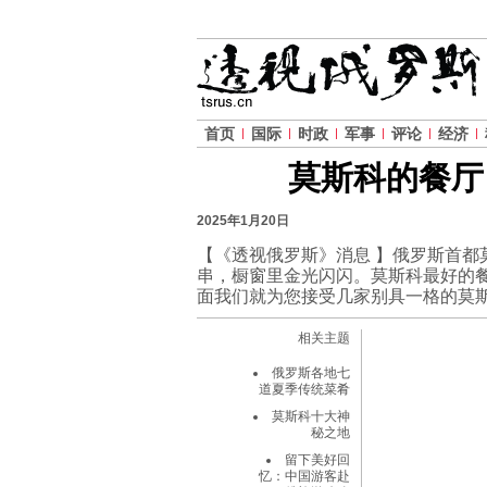
首页
国际
时政
军事
评论
经济
莫斯科的餐厅
2025年1月20日
【《透视俄罗斯》消息 】俄罗斯首都
串，橱窗里金光闪闪。莫斯科最好的
面我们就为您接受几家别具一格的莫
相关主题
俄罗斯各地七
道夏季传统菜肴
莫斯科十大神
秘之地
留下美好回
忆：中国游客赴