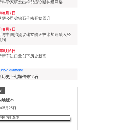
斯科学家研发出抑郁症诊断神经网络
6年8月7日
罗萨公司称钻石价格开始回升
6年8月7日
斯与中国拟提议建立航天技术加速融入经
机制
6年8月6日
斯新车进口量创下历史新高
斯历史上七颗传奇宝石
报
内地版本
年05月25日