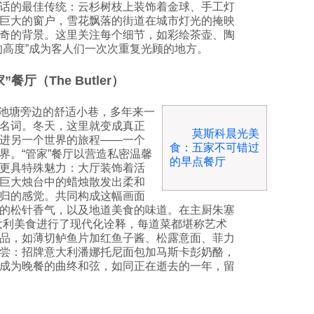
话的最佳传统：云杉树枝上装饰着金球、手工灯
巨大的窗户，雪花飘落的街道在城市灯光的掩映
奇的背景。这里关注每个细节，如彩绘茶壶、陶
的高度”成为客人们一次次重复光顾的地方。
家”餐厅（The Butler）
首池塘旁边的舒适小巷，多年来一
名词。冬天，这里就变成真正
莫斯科晨光美
进另一个世界的旅程——一个
食：五家不可错过
界。“管家”餐厅以营造私密温馨
的早点餐厅
更具特殊魅力：大厅装饰着活
巨大烛台中的蜡烛散发出柔和
归的感觉。共同构成这幅画面
的松针香气，以及地道美食的味道。在主厨朱塞
大利美食进行了现代化诠释，每道菜都堪称艺术
品，如薄切鲈鱼片加红鱼子酱、松露意面、菲力
尝：招牌意大利潘娜托尼面包加马斯卡彭奶酪，
成为晚餐的曲终和弦，如同正在逝去的一年，留