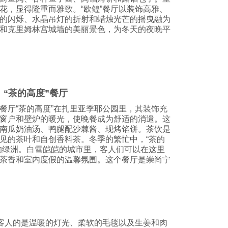
花，显得隆重而雅致。“欧鳇”餐厅以装饰高雅、
的闪烁、水晶吊灯的折射和蜡烛光芒的摇曳融为
和克里姆林宫城墙的美丽景色，为冬天的夜晚平
. “茶的高度”餐厅
餐厅“茶的高度”在扎里亚季耶公园里，其装饰充
窗户和壁炉的暖光，使晚餐成为舒适的消遣。这
南瓜奶油汤、鸭腿配沙棘酱、现烤馅饼。茶饮是
见的茶叶和自创香料茶。冬季的繁忙中，“茶的
的绿洲。白雪皑皑的城市里，客人们可以在这里
茶香和室内度假的温馨氛围。这个餐厅是崇尚宁
接客人的是温暖的灯光、柔软的毛毯以及生姜和肉