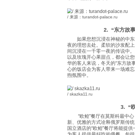
/ 来源：turandot-palace.ru
2. “东方故事
如果您想沉浸在神秘的中东
夜的理想去处。柔软的沙发配上
间沉浸在一千零一夜的传说中。
以及玫瑰开心果甜点，都会让您
华的客人来说，冬天的“东方故
心的饭店会为客人带来一场难忘
煦氛围中。
/ skazka11.ru
3. 
“欧鳇”餐厅在莫斯科最中心，传
新、优雅的方式诠释俄罗斯传统
国立酒店的“欧鳇”餐厅将能提
为客人提供最好吃的俄餐，包括