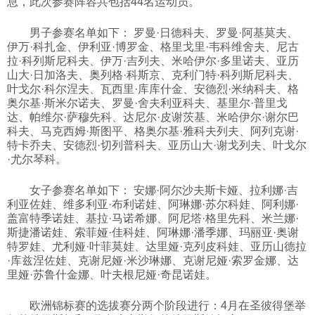
息，此次参赛阵容共包括44名运动员。
科技
男子参赛名单如下： 罗曼·日德科夫、罗曼·阿基莫夫、
伊万·科扎金、伊利亚·博罗金、格里戈里·韦科维舍夫、尼古
拉·科列斯尼科夫、伊万·吉列夫、米哈伊尔·多里诺夫、亚历
社会
山大·日加洛夫、奥列格·科斯京、克利门特·科列斯尼科夫、
叶戈尔·科尔涅夫、瓦西里·库库什金、安德烈·米纳科夫、格
奥尔基·斯米尔诺夫、罗曼·舍夫利亚科夫、基里尔·普里戈
文化
达、帕维尔·萨穆先科、达尼尔·皮谢茨基、米哈伊尔·谢尔巴
科夫、马克西姆·斯图平、格奥尔基·雅科夫列夫、阿列克谢·
特卡乔夫、安德烈·切列普科夫、亚历山大·谢戈列夫、叶戈尔
历史
·尤尔琴科。
女子参赛名单如下： 安娜·阿尔沙夫斯卡娅、拉利娜·吉
体育
利亚佐娃、维多利亚·布利诺娃、阿琳娜·苏尔科娃、阿利娜·
盖富特季诺娃、基拉·马诺希娜、阿尼塔·格里先科、米兰娜·
斯捷潘诺娃、索菲娅·佳科娃、阿琳娜·潘季娜、玛丽亚·奥谢
旅游
特罗娃、尤利娅·叶菲莫娃、达里娅·克列皮科娃、亚历山德拉
·库兹涅佐娃、克谢尼娅·米沙琳娜、克谢尼娅·索罗金娜、达
里娅·苏鲁什金娜、叶夫根尼娅·奇昆诺娃。
视听
欧洲锦标赛的选拔赛分两个阶段进行：4月在圣彼得堡举