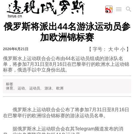
俄罗斯将派出44名游泳运动员参
首页
空军
财经
文艺
图片新闻
加欧洲锦标赛
海军
商业
教育
高清图片
国际
陆军
工业
美食
漫画
【 字号：
大
中
小
】
2026年6月21日
军事合作
能源
娱乐
视频
俄罗斯水上运动联合会公布由44名运动员组成的游泳队名
单，将参加7月31日至8月16日在巴黎举行的欧洲水上运动锦
农业
图表
时政
标赛，俄选手以中立身份出战。
标签
军事
体育
、
运动
、
运动员
、
游泳
、
欧洲
评论
俄罗斯水上运动联合会公布了将参加7月31日至8月16日
在巴黎举行的欧洲综合锦标赛的游泳运动员名单。
经济
据俄罗斯水上运动联合会在其Telegram频道发布的消