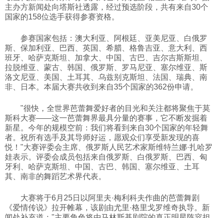
主办方新闻处向塔斯社透露，经过预选阶段，共有来自30个
科技
国家的158位选手获得参赛资格。
参赛国家包括：澳大利亚、阿根廷、亚美尼亚、白俄罗
社会
斯、保加利亚、巴西、英国、希腊、格鲁吉亚、意大利、西
班牙、哈萨克斯坦、加拿大、中国、古巴、吉尔吉斯斯坦、
拉脱维亚、蒙古、韩国、俄罗斯、罗马尼亚、塞尔维亚、斯
文化
洛文尼亚、美国、土耳其、乌兹别克斯坦、法国、瑞典、南
非、日本。本届大赛共收到来自35个国家的362份申请。
历史
"很快，全世界芭蕾舞爱好者的目光和关注都将聚焦于莫
斯科大赛——这一芭蕾舞界最具分量的赛事，它不断发掘着
新星。今年的规模空前：我们将看到来自30个国家的年轻舞
体育
者。祝所有选手及其导师好运，愿观众们享受新发现的喜
悦！"大赛评委会主席、俄罗斯人民艺术家斯维特兰娜·扎哈罗
娃表示。评委会成员包括来自俄罗斯、白俄罗斯、巴西、匈
牙利、哈萨克斯坦、中国、古巴、韩国、塞尔维亚、土耳
旅游
其、南非的舞蹈艺术界代表。
视听
大赛将于6月25日以阿里夫·梅利科夫作曲的芭蕾舞剧
《爱情传说》拉开帷幕，该剧由尤里·格里戈罗维奇执导。新
闻处补充道："主要角色将由马林斯基剧院的真正明星阵容担