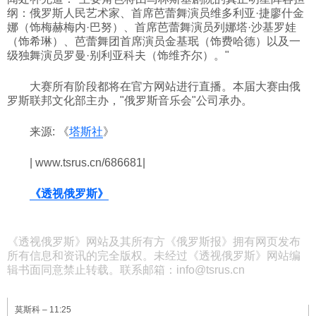
纲：俄罗斯人民艺术家、首席芭蕾舞演员维多利亚·捷廖什金
娜（饰梅赫梅内·巴努）、首席芭蕾舞演员列娜塔·沙基罗娃
（饰希琳）、芭蕾舞团首席演员金基珉（饰费哈德）以及一
级独舞演员罗曼·别利亚科夫（饰维齐尔）。"
大赛所有阶段都将在官方网站进行直播。本届大赛由俄
罗斯联邦文化部主办，"俄罗斯音乐会"公司承办。
来源: 《
塔斯社
》
| www.tsrus.cn/686681|
《透视俄罗斯》
《透视俄罗斯》网站及其所有方《俄罗斯报》拥有网页发布
所有信息和资讯的完全版权。未经过《透视俄罗斯》网站编
辑书面同意禁止转载。联系邮箱：info@tsrus.cn
莫斯科 –
11:25