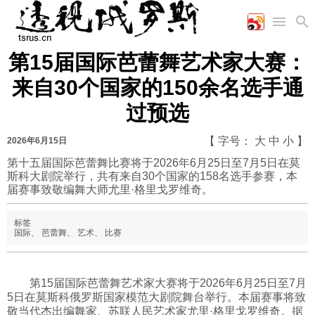
第15届国际芭蕾舞艺术家大赛：
首页
空军
财经
文艺
图片新闻
来自30个国家的150余名选手通
海军
商业
教育
高清图片
过预选
国际
陆军
工业
美食
漫画
军事合作
能源
娱乐
视频
【 字号：
大
中
小
】
2026年6月15日
农业
图表
时政
第十五届国际芭蕾舞比赛将于2026年6月25日至7月5日在莫
斯科大剧院举行，共有来自30个国家的158名选手参赛，本
届赛事致敬编舞大师尤里·格里戈罗维奇。
军事
标签
国际
、
芭蕾舞
、
艺术
、
比赛
评论
第15届国际芭蕾舞艺术家大赛将于2026年6月25日至7月
经济
5日在莫斯科俄罗斯国家模范大剧院舞台举行。本届赛事将致
敬当代杰出编舞家、苏联人民艺术家尤里·格里戈罗维奇。据